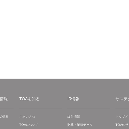
情報
TOAを知る
IR情報
サステ
)情報
ごあいさつ
経営情報
トップメ
TOAについて
財務・業績データ
TOAの