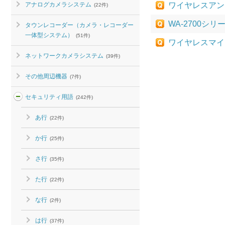
アナログカメラシステム
ワイヤレスアン
(22件)
WA-2700シ
タウンレコーダー（カメラ・レコーダー
一体型システム）
(51件)
ワイヤレスマイ
ネットワークカメラシステム
(39件)
その他周辺機器
(7件)
セキュリティ用語
(242件)
あ行
(22件)
か行
(25件)
さ行
(35件)
た行
(22件)
な行
(2件)
は行
(37件)