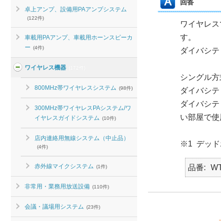
回答
卓上アンプ、設備用PAアンプシステム
(122件)
ワイヤレス
す。
車載用PAアンプ、車載用ホーンスピーカ
ー
(4件)
ダイバシテ
ワイヤレス機器
(172件)
シングル方
800MHz帯ワイヤレスシステム
(98件)
ダイバシテ
ダイバシテ
300MHz帯ワイヤレスPAシステム/ワ
い部屋で使
イヤレスガイドシステム
(10件)
店内連絡用無線システム（中止品）
※1 デッ
(4件)
赤外線マイクシステム
品番
WT
(1件)
非常用・業務用放送設備
(110件)
会議・議場用システム
(23件)