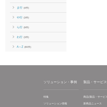
ま行
(4件)
や行
(3件)
ら行
(9件)
わ行
(3件)
A～Z
(80件)
ソリューション・事例
製品・サービス
特集
商品(製品・サービス
ソリューション情報
新商品ニュース