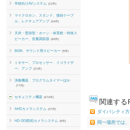
学校向けAVシステム
(12件)
マイクロホン、スタンド、接続ケーブ
ル、レクチュアアンプ
(34件)
天井・壁掛型・ホーン・体育館・特殊ス
ピーカー、音量調節器
(46件)
BGM、サウンド用スピーカー
(5件)
ミキサー、プロセッサー、イコライザ
ー、アンプ
(21件)
演奏機器、プログラムタイマーほか
(77件)
セキュリティ機器
(474件)
関連するF
AHDカメラシステム
(37件)
ダイバシティ方
HD-SDI防犯カメラシステム
(8件)
同一場所では、