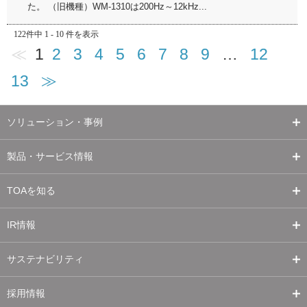
た。 （旧機種）WM-1310は200Hz～12kHz...
122件中 1 - 10 件を表示
≪
1
2
3
4
5
6
7
8
9
…
12
13
≫
ソリューション・事例
製品・サービス情報
TOAを知る
IR情報
サステナビリティ
採用情報