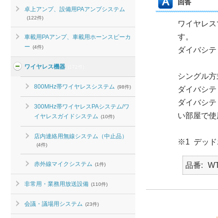
回答
卓上アンプ、設備用PAアンプシステム
(122件)
ワイヤレス
す。
車載用PAアンプ、車載用ホーンスピーカ
ー
(4件)
ダイバシテ
ワイヤレス機器
(172件)
シングル方
800MHz帯ワイヤレスシステム
(98件)
ダイバシテ
ダイバシテ
300MHz帯ワイヤレスPAシステム/ワ
い部屋で使
イヤレスガイドシステム
(10件)
店内連絡用無線システム（中止品）
※1 デッ
(4件)
赤外線マイクシステム
品番
WT
(1件)
非常用・業務用放送設備
(110件)
会議・議場用システム
(23件)