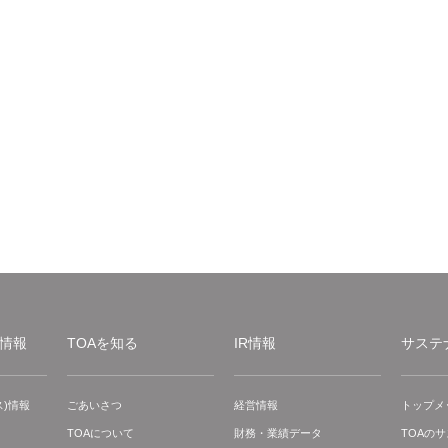
情報
TOAを知る
IR情報
サステ
)情報
ごあいさつ
経営情報
トップメ
TOAについて
財務・業績データ
TOAの