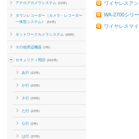
アナログカメラシステム
ワイヤレスアン
(22件)
WA-2700シ
タウンレコーダー（カメラ・レコーダー
一体型システム）
(51件)
ワイヤレスマイ
ネットワークカメラシステム
(39件)
その他周辺機器
(7件)
セキュリティ用語
(242件)
あ行
(22件)
か行
(25件)
さ行
(35件)
た行
(22件)
な行
(2件)
は行
(37件)