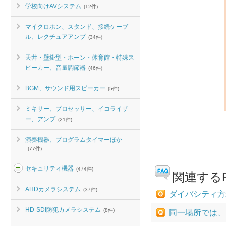
学校向けAVシステム
(12件)
マイクロホン、スタンド、接続ケーブ
ル、レクチュアアンプ
(34件)
天井・壁掛型・ホーン・体育館・特殊ス
ピーカー、音量調節器
(46件)
BGM、サウンド用スピーカー
(5件)
ミキサー、プロセッサー、イコライザ
ー、アンプ
(21件)
演奏機器、プログラムタイマーほか
(77件)
セキュリティ機器
(474件)
関連するF
AHDカメラシステム
(37件)
ダイバシティ方
HD-SDI防犯カメラシステム
(8件)
同一場所では、