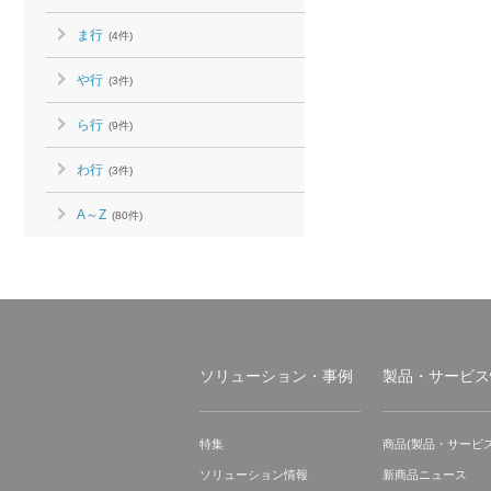
ま行
(4件)
や行
(3件)
ら行
(9件)
わ行
(3件)
A～Z
(80件)
ソリューション・事例
製品・サービス
特集
商品(製品・サービス
ソリューション情報
新商品ニュース