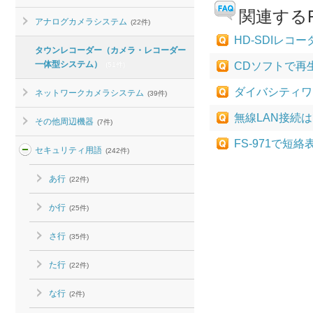
関連するF
アナログカメラシステム
(22件)
HD-SDIレ
タウンレコーダー（カメラ・レコーダー
一体型システム）
CDソフトで再生
(51件)
ダイバシティワ
ネットワークカメラシステム
(39件)
無線LAN接続
その他周辺機器
(7件)
FS-971で
セキュリティ用語
(242件)
あ行
(22件)
か行
(25件)
さ行
(35件)
た行
(22件)
な行
(2件)