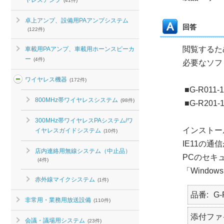
ヤレスアンプ
(41件)
卓上アンプ、設備用PAアンプシステム
回答
(122件)
閲覧するた
車載用PAアンプ、車載用ホーンスピーカ
ー
(4件)
必要なソフ
ワイヤレス機器
(172件)
■G-R011-
800MHz帯ワイヤレスシステム
(98件)
■G-R201-
300MHz帯ワイヤレスPAシステム/ワ
インストー
イヤレスガイドシステム
(10件)
IE11の
店内連絡用無線システム（中止品）
PCのセキ
(4件)
「Wind
赤外線マイクシステム
(1件)
品番
G-
非常用・業務用放送設備
(110件)
添付ファ
会議・議場用システム
(23件)