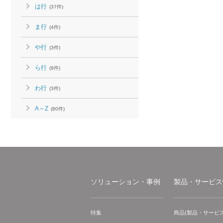
は行
(37件)
ま行
(4件)
や行
(3件)
ら行
(9件)
わ行
(3件)
A～Z
(80件)
ソリューション・事例
製品・サービス
特集
商品(製品・サービス