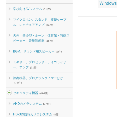
Windo
学校向けAVシステム
(12件)
マイクロホン、スタンド、接続ケーブ
ル、レクチュアアンプ
(34件)
天井・壁掛型・ホーン・体育館・特殊ス
ピーカー、音量調節器
(46件)
BGM、サウンド用スピーカー
(5件)
ミキサー、プロセッサー、イコライザ
ー、アンプ
(21件)
演奏機器、プログラムタイマーほか
(77件)
セキュリティ機器
(474件)
AHDカメラシステム
(37件)
HD-SDI防犯カメラシステム
(8件)