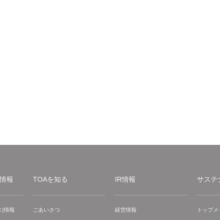
情報
TOAを知る
IR情報
サステ
)情報
ごあいさつ
経営情報
トップメ