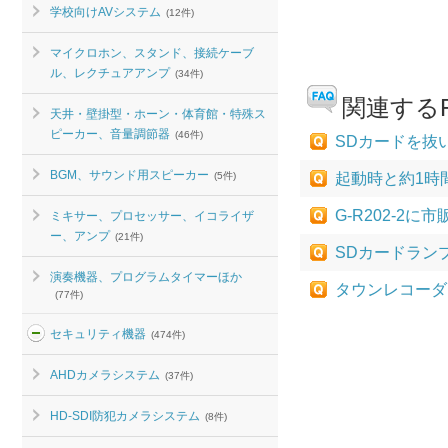
学校向けAVシステム
(12件)
マイクロホン、スタンド、接続ケーブ
ル、レクチュアアンプ
(34件)
関連するF
天井・壁掛型・ホーン・体育館・特殊ス
ピーカー、音量調節器
(46件)
SDカードを抜
BGM、サウンド用スピーカー
(5件)
起動時と約1時
G-R202-2
ミキサー、プロセッサー、イコライザ
ー、アンプ
(21件)
SDカードランプ
演奏機器、プログラムタイマーほか
タウンレコーダ
(77件)
セキュリティ機器
(474件)
AHDカメラシステム
(37件)
HD-SDI防犯カメラシステム
(8件)