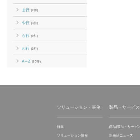
ま行
(4件)
や行
(3件)
ら行
(9件)
わ行
(3件)
A～Z
(80件)
ソリューション・事例
製品・サービス
特集
商品(製品・サービス
ソリューション情報
新商品ニュース