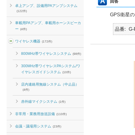
回答
卓上アンプ、設備用PAアンプシステム
(122件)
GPS衛星
車載用PAアンプ、車載用ホーンスピーカ
品番
G-
ー
(4件)
ワイヤレス機器
(172件)
800MHz帯ワイヤレスシステム
(98件)
300MHz帯ワイヤレスPAシステム/ワ
イヤレスガイドシステム
(10件)
店内連絡用無線システム（中止品）
(4件)
赤外線マイクシステム
(1件)
非常用・業務用放送設備
(110件)
会議・議場用システム
(23件)