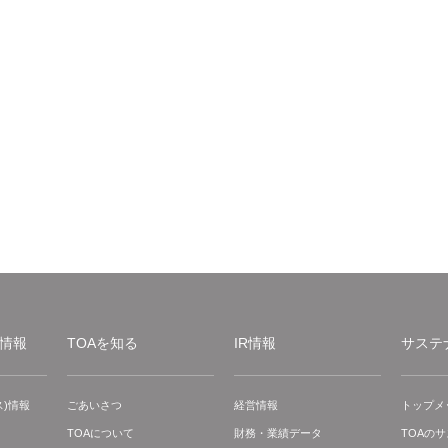
情報
TOAを知る
IR情報
サステ
)情報
ごあいさつ
経営情報
トップメ
TOAについて
財務・業績データ
TOAの