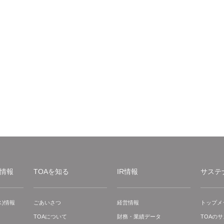
情報
TOAを知る
IR情報
サステ
)情報
ごあいさつ
経営情報
トップメ
TOAについて
財務・業績データ
TOAの