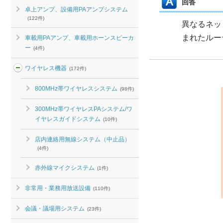
回答
卓上アンプ、設備用PAアンプシステム
(122件)
異なるネッ
まれたルー
車載用PAアンプ、車載用ホーンスピーカ
ー
(4件)
ワイヤレス機器
(172件)
800MHz帯ワイヤレスシステム
(98件)
300MHz帯ワイヤレスPAシステム/ワ
イヤレスガイドシステム
(10件)
店内連絡用無線システム（中止品）
(4件)
赤外線マイクシステム
(1件)
非常用・業務用放送設備
(110件)
会議・議場用システム
(23件)