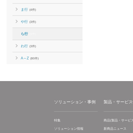
ま行
(4件)
や行
(3件)
ら行
(9件)
わ行
(3件)
A～Z
(80件)
ソリューション・事例
製品・サービス
特集
商品(製品・サービス
ソリューション情報
新商品ニュース