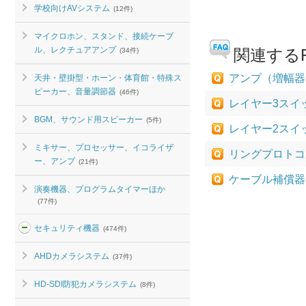
学校向けAVシステム
(12件)
マイクロホン、スタンド、接続ケーブ
ル、レクチュアアンプ
関連するF
(34件)
アンプ（増幅器
天井・壁掛型・ホーン・体育館・特殊ス
ピーカー、音量調節器
(46件)
レイヤー3スイ
BGM、サウンド用スピーカー
(5件)
レイヤー2スイ
ミキサー、プロセッサー、イコライザ
リングプロトコ
ー、アンプ
(21件)
ケーブル補償器は
演奏機器、プログラムタイマーほか
(77件)
セキュリティ機器
(474件)
AHDカメラシステム
(37件)
HD-SDI防犯カメラシステム
(8件)