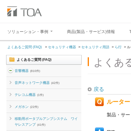
ソリューション・事例
商品(製品・サービス)情報
よくあるご質問 (FAQ)
>
セキュリティ機器
>
セキュリティ用語
>
ら行
>
ル
よくある
よくあるご質問 (FAQ)
音響機器
(810件)
音声ネットワーク機器
(42件)
戻る
テレコム機器
(1件)
ルーター（
メガホン
(22件)
製品・サー
移動用ポータブルアンプシステム ワイ
ヤレスアンプ
(41件)