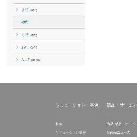
ま行
(4件)
や行
(3件)
ら行
(9件)
わ行
(3件)
A～Z
(80件)
ソリューション・事例
製品・サービス
特集
商品(製品・サービス
ソリューション情報
新商品ニュース