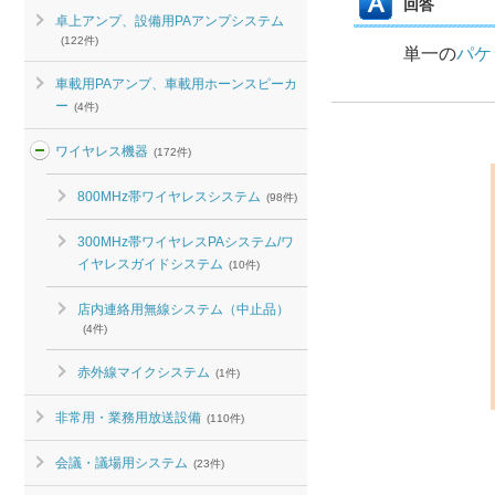
回答
卓上アンプ、設備用PAアンプシステム
(122件)
単一の
パケ
車載用PAアンプ、車載用ホーンスピーカ
ー
(4件)
ワイヤレス機器
(172件)
800MHz帯ワイヤレスシステム
(98件)
300MHz帯ワイヤレスPAシステム/ワ
イヤレスガイドシステム
(10件)
店内連絡用無線システム（中止品）
(4件)
赤外線マイクシステム
(1件)
非常用・業務用放送設備
(110件)
会議・議場用システム
(23件)