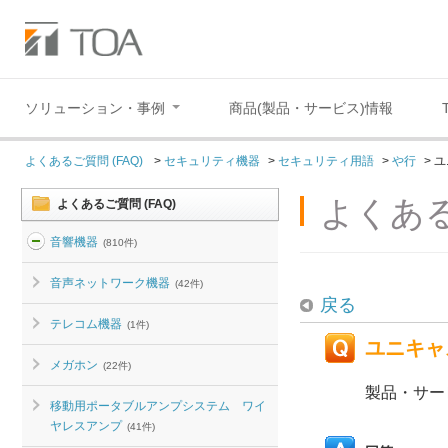
ソリューション・事例
商品(製品・サービス)情報
よくあるご質問 (FAQ)
>
セキュリティ機器
>
セキュリティ用語
>
や行
>
ユ
よくある
よくあるご質問 (FAQ)
音響機器
(810件)
音声ネットワーク機器
(42件)
戻る
テレコム機器
(1件)
ユニキャス
メガホン
(22件)
製品・サー
移動用ポータブルアンプシステム ワイ
ヤレスアンプ
(41件)