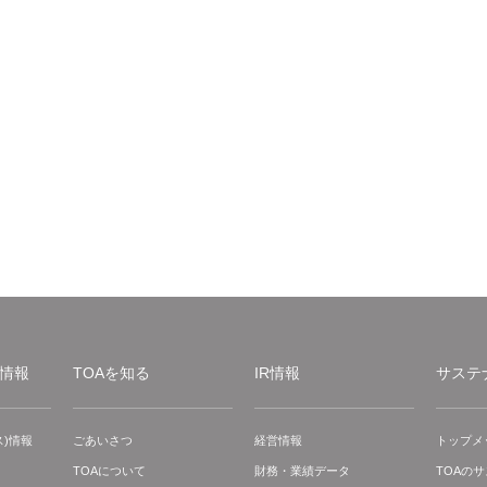
情報
TOAを知る
IR情報
サステ
)情報
ごあいさつ
経営情報
トップメ
TOAについて
財務・業績データ
TOAの