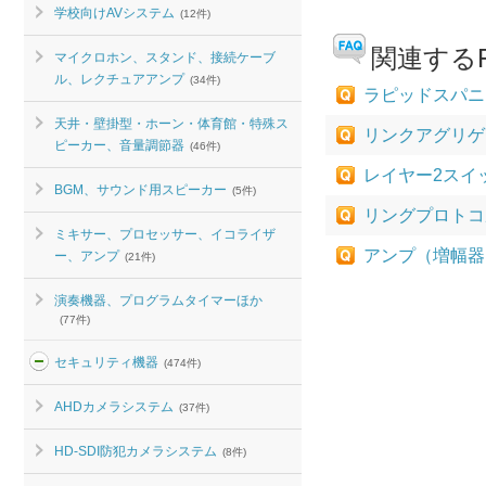
学校向けAVシステム
(12件)
関連するF
マイクロホン、スタンド、接続ケーブ
ル、レクチュアアンプ
(34件)
ラピッドスパニングツ
天井・壁掛型・ホーン・体育館・特殊ス
リンクアグリゲーショ
ピーカー、音量調節器
(46件)
レイヤー2スイ
BGM、サウンド用スピーカー
(5件)
リングプロトコ
ミキサー、プロセッサー、イコライザ
アンプ（増幅器
ー、アンプ
(21件)
演奏機器、プログラムタイマーほか
(77件)
セキュリティ機器
(474件)
AHDカメラシステム
(37件)
HD-SDI防犯カメラシステム
(8件)