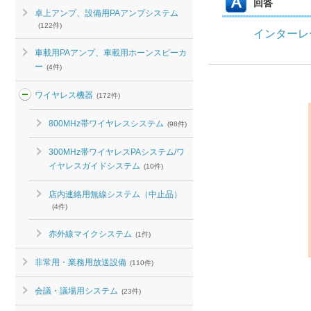
回答
卓上アンプ、設備用PAアンプシステム
(122件)
インターレ
車載用PAアンプ、車載用ホーンスピーカ
ー
(4件)
ワイヤレス機器
(172件)
800MHz帯ワイヤレスシステム
(98件)
300MHz帯ワイヤレスPAシステム/ワ
イヤレスガイドシステム
(10件)
店内連絡用無線システム（中止品）
(4件)
赤外線マイクシステム
(1件)
非常用・業務用放送設備
(110件)
会議・議場用システム
(23件)