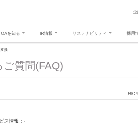
企
TOAを知る
IR情報
サステナビリティ
採用
-P変換
ご質問(FAQ)
No : 
ビス情報：-