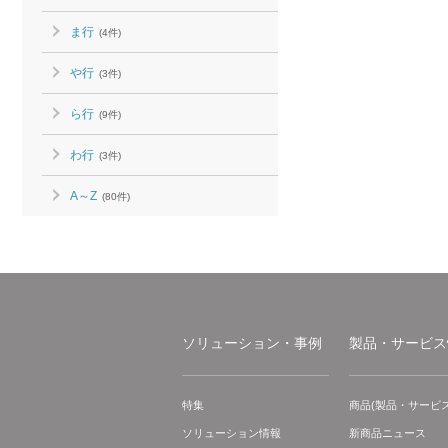
ま行
(4件)
や行
(3件)
ら行
(9件)
わ行
(3件)
A～Z
(80件)
ソリューション・事例
製品・サービス
特集
商品(製品・サービス
ソリューション情報
新商品ニュース