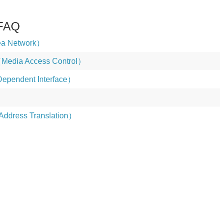
AQ
ea Network）
ia Access Control）
pendent Interface）
ddress Translation）