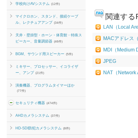
学校向けAVシステム
(12件)
関連するF
マイクロホン、スタンド、接続ケーブ
ル、レクチュアアンプ
(34件)
LAN（Local Ar
天井・壁掛型・ホーン・体育館・特殊ス
MACアドレス（Med
ピーカー、音量調節器
(46件)
MDI（Medium De
BGM、サウンド用スピーカー
(5件)
JPEG
ミキサー、プロセッサー、イコライザ
NAT（Network A
ー、アンプ
(21件)
演奏機器、プログラムタイマーほか
(77件)
セキュリティ機器
(474件)
AHDカメラシステム
(37件)
HD-SDI防犯カメラシステム
(8件)