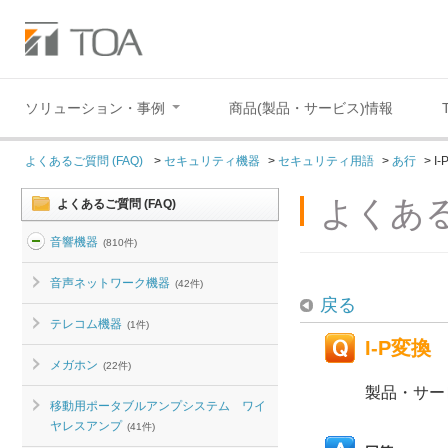
ソリューション・事例
商品(製品・サービス)情報
よくあるご質問 (FAQ)
>
セキュリティ機器
>
セキュリティ用語
>
あ行
>
I
よくある
よくあるご質問 (FAQ)
音響機器
(810件)
音声ネットワーク機器
(42件)
戻る
テレコム機器
(1件)
I-P変換
メガホン
(22件)
製品・サー
移動用ポータブルアンプシステム ワイ
ヤレスアンプ
(41件)