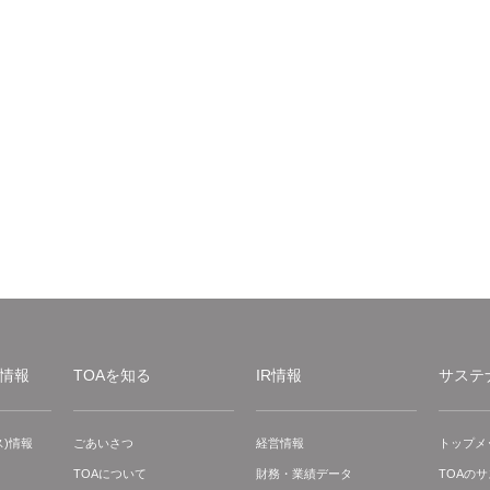
情報
TOAを知る
IR情報
サステ
)情報
ごあいさつ
経営情報
トップメ
TOAについて
財務・業績データ
TOAの