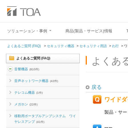
ソリューション・事例
商品(製品・サービス)情報
よくあるご質問 (FAQ)
>
セキュリティ機器
>
セキュリティ用語
>
わ行
>
ワ
よくある
よくあるご質問 (FAQ)
音響機器
(810件)
音声ネットワーク機器
(42件)
戻る
テレコム機器
(1件)
ワイドダ
メガホン
(22件)
製品・サー
移動用ポータブルアンプシステム ワイ
ヤレスアンプ
(41件)