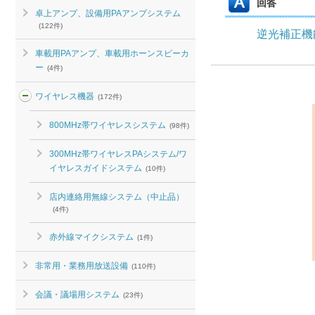
回答
卓上アンプ、設備用PAアンプシステム
(122件)
逆光補正機
車載用PAアンプ、車載用ホーンスピーカ
ー
(4件)
ワイヤレス機器
(172件)
800MHz帯ワイヤレスシステム
(98件)
300MHz帯ワイヤレスPAシステム/ワ
イヤレスガイドシステム
(10件)
店内連絡用無線システム（中止品）
(4件)
赤外線マイクシステム
(1件)
非常用・業務用放送設備
(110件)
会議・議場用システム
(23件)