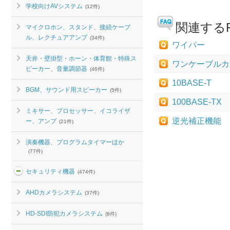
学校向けAVシステム
(12件)
関連するF
マイクロホン、スタンド、接続ケーブ
ル、レクチュアアンプ
(34件)
ワイパー
天井・壁掛型・ホーン・体育館・特殊ス
ワンケーブルカ
ピーカー、音量調節器
(46件)
10BASE-T
BGM、サウンド用スピーカー
(5件)
100BASE-TX
ミキサー、プロセッサー、イコライザ
逆光補正機能
ー、アンプ
(21件)
演奏機器、プログラムタイマーほか
(77件)
セキュリティ機器
(474件)
AHDカメラシステム
(37件)
HD-SDI防犯カメラシステム
(8件)