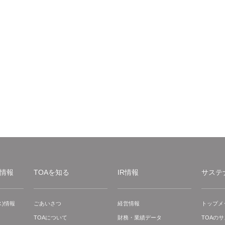
情報
TOAを知る
IR情報
サステ
)情報
ごあいさつ
経営情報
トップメ
TOAについて
財務・業績データ
TOAの