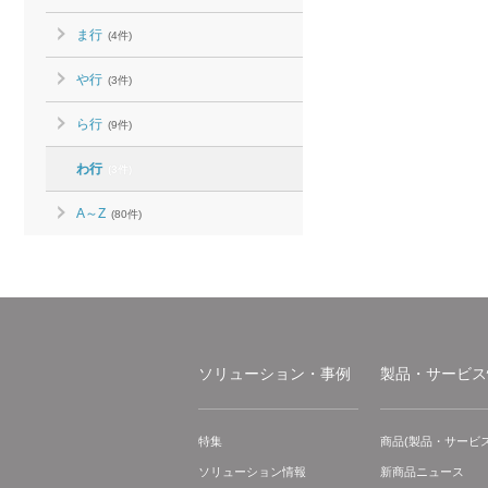
ま行
(4件)
や行
(3件)
ら行
(9件)
わ行
(3件)
A～Z
(80件)
ソリューション・事例
製品・サービス
特集
商品(製品・サービス
ソリューション情報
新商品ニュース