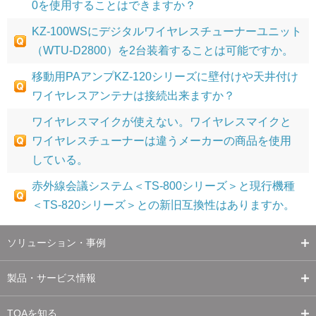
0を使用することはできますか？
KZ-100WSにデジタルワイヤレスチューナーユニット
（WTU-D2800）を2台装着することは可能ですか。
移動用PAアンプKZ-120シリーズに壁付けや天井付け
ワイヤレスアンテナは接続出来ますか？
ワイヤレスマイクが使えない。ワイヤレスマイクと
ワイヤレスチューナーは違うメーカーの商品を使用
している。
赤外線会議システム＜TS-800シリーズ＞と現行機種
＜TS-820シリーズ＞との新旧互換性はありますか。
ソリューション・事例
製品・サービス情報
TOAを知る