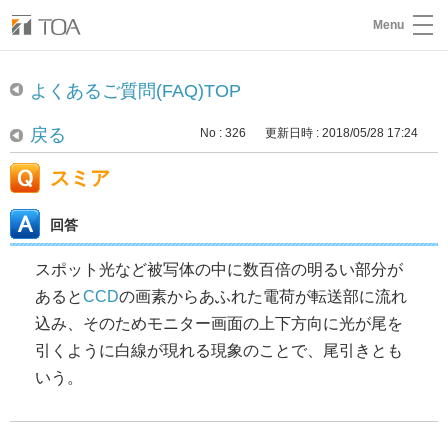
Menu
よくあるご質問(FAQ)TOP
戻る
No : 326
更新日時 : 2018/05/28 17:24
スミア
回答
スポット光など被写体の中に数百倍の明るい部分が
あると
CCD
の画素からあふれた電荷が転送部に流れ
込み、そのためモニター画面の上下方向に光が尾を
引くように白線が現れる現象のことで、尾引きとも
いう。