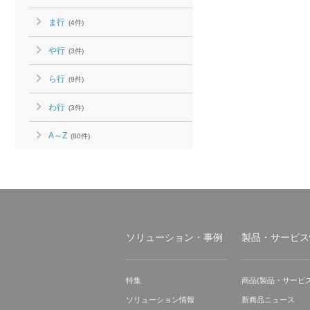
ま行
(4件)
や行
(3件)
ら行
(9件)
わ行
(3件)
A～Z
(80件)
ソリューション・事例
製品・サービス
特集
商品(製品・サービス
ソリューション情報
新商品ニュース