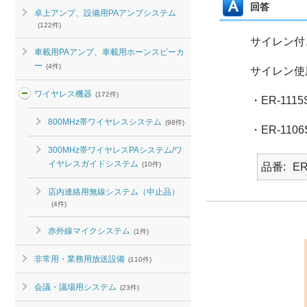
回答
卓上アンプ、設備用PAアンプシステム
(122件)
サイレン付き
車載用PAアンプ、車載用ホーンスピーカ
ー
(4件)
サイレン使
ワイヤレス機器
(172件)
・ER-1115
800MHz帯ワイヤレスシステム
(98件)
・ER-11
300MHz帯ワイヤレスPAシステム/ワ
イヤレスガイドシステム
(10件)
品番
ER
店内連絡用無線システム（中止品）
(4件)
赤外線マイクシステム
(1件)
非常用・業務用放送設備
(110件)
会議・議場用システム
(23件)