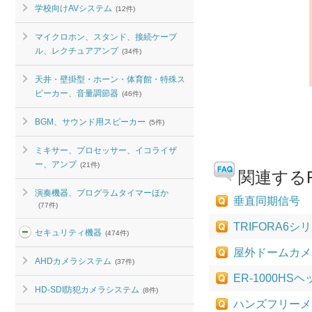
学校向けAVシステム
(12件)
マイクロホン、スタンド、接続ケーブ
ル、レクチュアアンプ
(34件)
天井・壁掛型・ホーン・体育館・特殊ス
ピーカー、音量調節器
(46件)
BGM、サウンド用スピーカー
(5件)
ミキサー、プロセッサー、イコライザ
ー、アンプ
(21件)
関連するF
演奏機器、プログラムタイマーほか
垂直同期信号
(77件)
TRIFORA
セキュリティ機器
(474件)
屋外ドームカメ
AHDカメラシステム
(37件)
ER-1000H
HD-SDI防犯カメラシステム
(8件)
ハンズフリーメガ