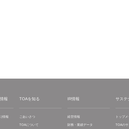
情報
TOAを知る
IR情報
サステ
)情報
ごあいさつ
経営情報
トップメ
TOAについて
財務・業績データ
TOAの