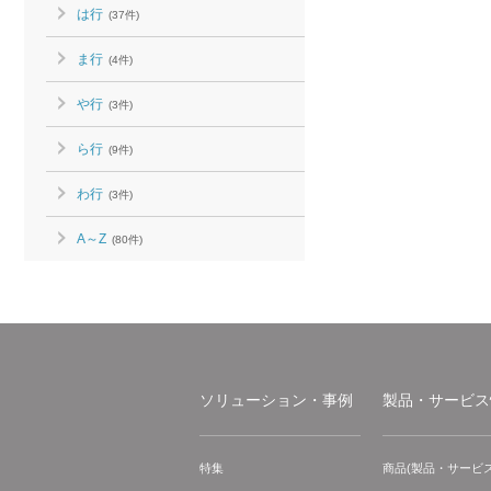
は行
(37件)
ま行
(4件)
や行
(3件)
ら行
(9件)
わ行
(3件)
A～Z
(80件)
ソリューション・事例
製品・サービス
特集
商品(製品・サービス