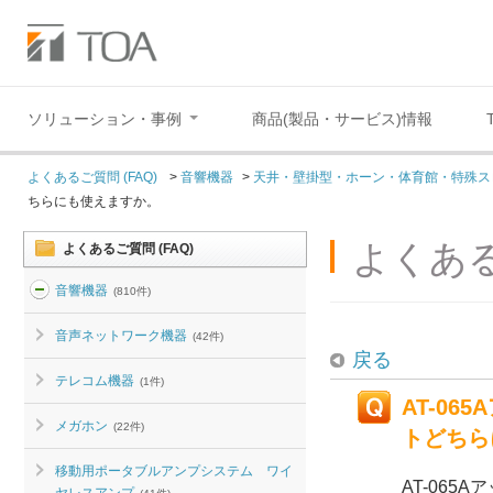
ソリューション・事例
商品(製品・サービス)情報
よくあるご質問 (FAQ)
>
音響機器
>
天井・壁掛型・ホーン・体育館・特殊ス
ちらにも使えますか。
よくある
よくあるご質問 (FAQ)
音響機器
(810件)
音声ネットワーク機器
(42件)
戻る
テレコム機器
(1件)
AT-0
メガホン
(22件)
トどちら
移動用ポータブルアンプシステム ワイ
AT-06