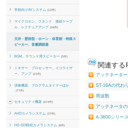
学校向けAVシステム
(12件)
マイクロホン、スタンド、接続ケーブ
ル、レクチュアアンプ
(34件)
天井・壁掛型・ホーン・体育館・特殊ス
ピーカー、音量調節器
(46件)
BGM、サウンド用スピーカー
(5件)
関連するF
ミキサー、プロセッサー、イコライザ
ー、アンプ
(21件)
アッテネーター 
ST-16Aの代
演奏機器、プログラムタイマーほか
(77件)
周波数
セキュリティ機器
(474件)
アッテネータの
AHDカメラシステム
(37件)
A-3600シリ
HD-SDI防犯カメラシステム
(8件)