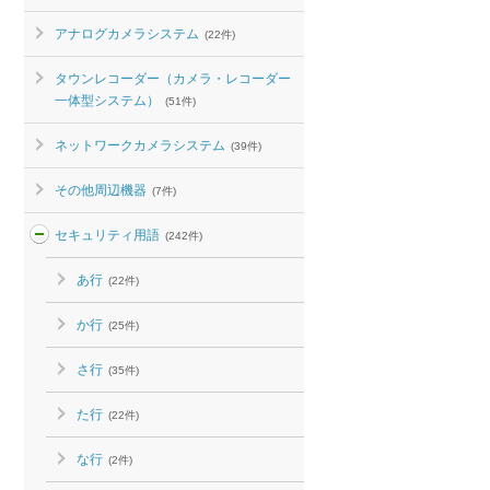
アナログカメラシステム
(22件)
タウンレコーダー（カメラ・レコーダー
一体型システム）
(51件)
ネットワークカメラシステム
(39件)
その他周辺機器
(7件)
セキュリティ用語
(242件)
あ行
(22件)
か行
(25件)
さ行
(35件)
た行
(22件)
な行
(2件)