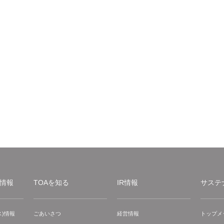
情報
TOAを知る
IR情報
サステ
)情報
ごあいさつ
経営情報
トップメ