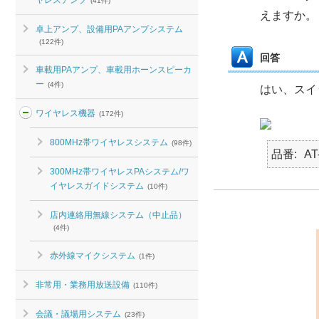
ヤレスアンプ
(41件)
えますか。
卓上アンプ、設備用PAアンプシステム
(122件)
回答
車載用PAアンプ、車載用ホーンスピーカ
ー
(4件)
はい、スイ
ワイヤレス機器
(172件)
800MHz帯ワイヤレスシステム
(98件)
品番
AT
300MHz帯ワイヤレスPAシステム/ワ
イヤレスガイドシステム
(10件)
店内連絡用無線システム（中止品）
(4件)
赤外線マイクシステム
(1件)
非常用・業務用放送設備
(110件)
会議・議場用システム
(23件)