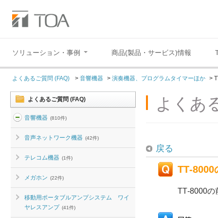
ソリューション・事例
商品(製品・サービス)情報
よくあるご質問 (FAQ)
>
音響機器
>
演奏機器、プログラムタイマーほか
>
よくある
よくあるご質問 (FAQ)
音響機器
(810件)
音声ネットワーク機器
(42件)
戻る
テレコム機器
(1件)
TT‐8
メガホン
(22件)
TT‐80
移動用ポータブルアンプシステム ワイ
ヤレスアンプ
(41件)