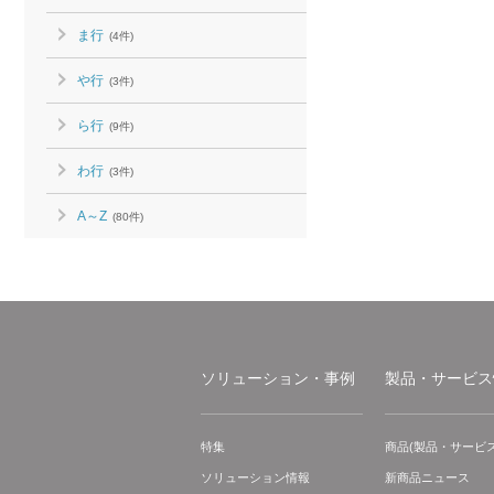
ま行
(4件)
や行
(3件)
ら行
(9件)
わ行
(3件)
A～Z
(80件)
ソリューション・事例
製品・サービス
特集
商品(製品・サービス
ソリューション情報
新商品ニュース