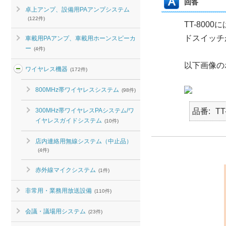
回答
卓上アンプ、設備用PAアンプシステム
(122件)
TT-80
ドスイッチ
車載用PAアンプ、車載用ホーンスピーカ
ー
(4件)
以下画像の
ワイヤレス機器
(172件)
800MHz帯ワイヤレスシステム
(98件)
300MHz帯ワイヤレスPAシステム/ワ
品番
TT
イヤレスガイドシステム
(10件)
店内連絡用無線システム（中止品）
(4件)
赤外線マイクシステム
(1件)
非常用・業務用放送設備
(110件)
会議・議場用システム
(23件)