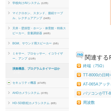
学校向けAVシステム
(12件)
マイクロホン、スタンド、接続ケーブ
ル、レクチュアアンプ
(34件)
天井・壁掛型・ホーン・体育館・特殊ス
ピーカー、音量調節器
(46件)
BGM、サウンド用スピーカー
(5件)
ミキサー、プロセッサー、イコライザ
関連するF
ー、アンプ
(21件)
終端（75Ω）
演奏機器、プログラムタイマーほか
(77件)
TT-8000の
セキュリティ機器
(474件)
AT-065A
AHDカメラシステム
パソコンがTT-
(37件)
周波数
HD-SDI防犯カメラシステム
(8件)