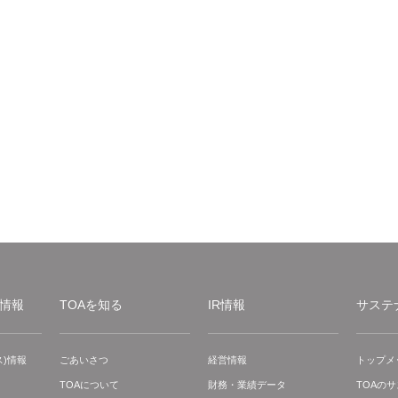
情報
TOAを知る
IR情報
サステ
)情報
ごあいさつ
経営情報
トップメ
TOAについて
財務・業績データ
TOAの