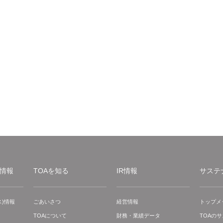
情報
TOAを知る
IR情報
サステ
)情報
ごあいさつ
経営情報
トップメ
TOAについて
財務・業績データ
TOAの