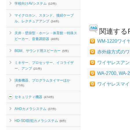
学校向けAVシステム
(12件)
マイクロホン、スタンド、接続ケーブ
ル、レクチュアアンプ
(34件)
関連するF
天井・壁掛型・ホーン・体育館・特殊ス
ピーカー、音量調節器
(46件)
WM-1220
BGM、サウンド用スピーカー
(5件)
赤外線方式のワ
ワイヤレスアンプ
ミキサー、プロセッサー、イコライザ
ー、アンプ
(21件)
WA-2700,
演奏機器、プログラムタイマーほか
ワイヤレスマイ
(77件)
セキュリティ機器
(474件)
AHDカメラシステム
(37件)
HD-SDI防犯カメラシステム
(8件)