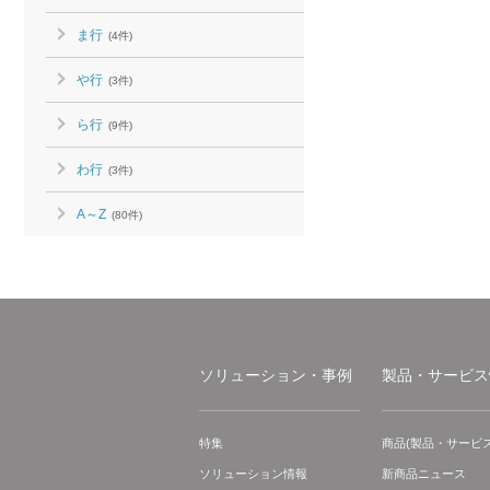
ま行
(4件)
や行
(3件)
ら行
(9件)
わ行
(3件)
A～Z
(80件)
ソリューション・事例
製品・サービス
特集
商品(製品・サービス
ソリューション情報
新商品ニュース