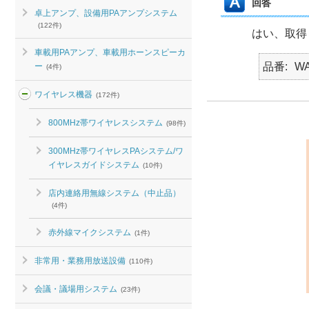
回答
卓上アンプ、設備用PAアンプシステム
(122件)
はい、取得
車載用PAアンプ、車載用ホーンスピーカ
品番
WA
ー
(4件)
ワイヤレス機器
(172件)
800MHz帯ワイヤレスシステム
(98件)
300MHz帯ワイヤレスPAシステム/ワ
イヤレスガイドシステム
(10件)
店内連絡用無線システム（中止品）
(4件)
赤外線マイクシステム
(1件)
非常用・業務用放送設備
(110件)
会議・議場用システム
(23件)