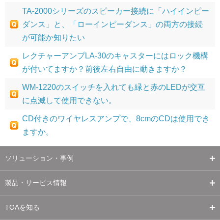
TA-2000シリーズのスピーカー接続に「ハイインピー
ダンス」と、「ローインピーダンス」の両方の接続
が可能か知りたい
レクチャーアンプLA-30のキャスターにはロック機構
が付いてますか？前後左右自由に動きますか？
WM-1220のスイッチを入れても緑と赤のLEDが交互
に点滅して使用できない。
CD付きのワイヤレスアンプで、8cmのCDは使用でき
ますか。
ソリューション・事例
製品・サービス情報
TOAを知る