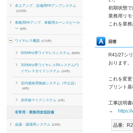
卓上アンプ、設備用PAアンプシステム
初期状態で
(122件)
業務用リモ
車載用PAアンプ、車載用ホーンスピーカ
これを業務
ー
(4件)
ワイヤレス機器
(172件)
回答
800MHz帯ワイヤレスシステム
(98件)
R41/27
おります。
300MHz帯ワイヤレスPAシステム/ワ
イヤレスガイドシステム
(10件)
これを変更
店内連絡用無線システム（中止品）
プリント基
(4件)
赤外線マイクシステム
(1件)
工事説明書
→
https:
非常用・業務用放送設備
(110件)
会議・議場用システム
品番
R2
(23件)