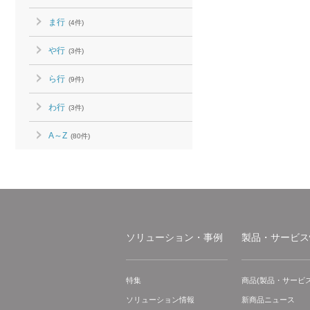
ま行
(4件)
や行
(3件)
ら行
(9件)
わ行
(3件)
A～Z
(80件)
ソリューション・事例
製品・サービス
特集
商品(製品・サービス
ソリューション情報
新商品ニュース