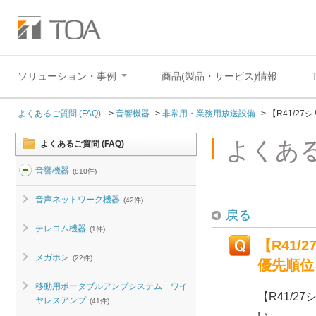
ソリューション・事例
商品(製品・サービス)情報
よくあるご質問 (FAQ)
>
音響機器
>
非常用・業務用放送設備
>
【R41/2
よくある
よくあるご質問 (FAQ)
音響機器
(810件)
音声ネットワーク機器
(42件)
戻る
テレコム機器
(1件)
【R41
メガホン
(22件)
優先順位
移動用ポータブルアンプシステム ワイ
【R41/
ヤレスアンプ
(41件)
い。