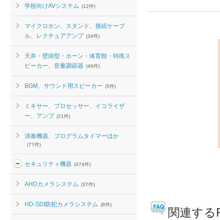
学校向けAVシステム
(12件)
マイクロホン、スタンド、接続ケーブ
ル、レクチュアアンプ
(34件)
天井・壁掛型・ホーン・体育館・特殊ス
ピーカー、音量調節器
(46件)
BGM、サウンド用スピーカー
(5件)
ミキサー、プロセッサー、イコライザ
ー、アンプ
(21件)
演奏機器、プログラムタイマーほか
(77件)
セキュリティ機器
(474件)
AHDカメラシステム
(37件)
HD-SDI防犯カメラシステム
(8件)
関連するF