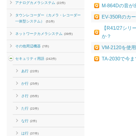
アナログカメラシステム
(22件)
M-864Dの音
タウンレコーダー（カメラ・レコーダー
EV-350R
一体型システム）
(51件)
【R41/27
ネットワークカメラシステム
(39件)
か？
その他周辺機器
(7件)
VM-2120
TA-2030で
セキュリティ用語
(242件)
あ行
(22件)
か行
(25件)
さ行
(35件)
た行
(22件)
な行
(2件)
は行
(37件)