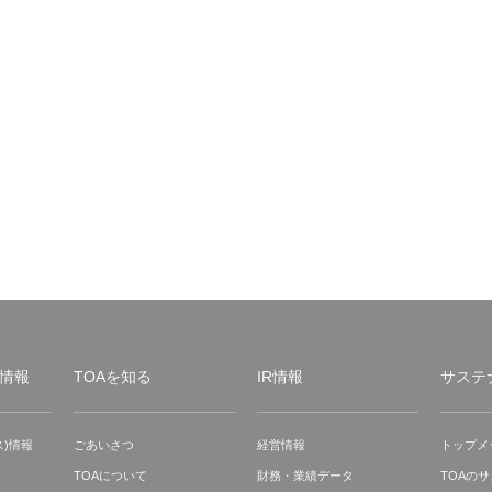
情報
TOAを知る
IR情報
サステ
)情報
ごあいさつ
経営情報
トップメ
TOAについて
財務・業績データ
TOAの