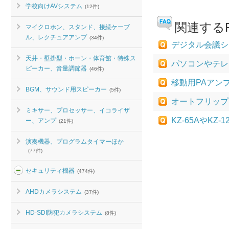
学校向けAVシステム
(12件)
関連するF
マイクロホン、スタンド、接続ケーブ
ル、レクチュアアンプ
(34件)
デジタル会議シ
天井・壁掛型・ホーン・体育館・特殊ス
パソコンやテレ
ピーカー、音量調節器
(46件)
移動用PAアンプ 
BGM、サウンド用スピーカー
(5件)
オートフリップ
ミキサー、プロセッサー、イコライザ
KZ-65AやK
ー、アンプ
(21件)
演奏機器、プログラムタイマーほか
(77件)
セキュリティ機器
(474件)
AHDカメラシステム
(37件)
HD-SDI防犯カメラシステム
(8件)