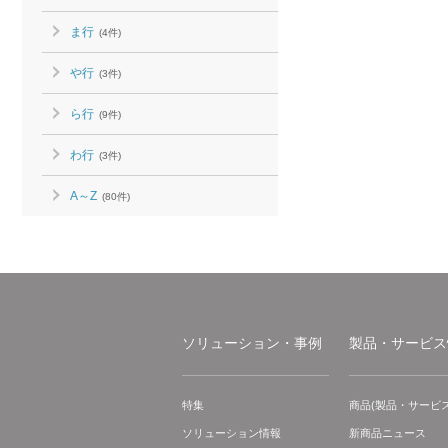
ま行
(4件)
や行
(3件)
ら行
(9件)
わ行
(3件)
A～Z
(80件)
ソリューション・事例
製品・サービス
特集
商品(製品・サービス
ソリューション情報
新商品ニュース