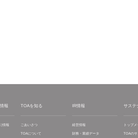
情報
TOAを知る
IR情報
サステ
)情報
ごあいさつ
経営情報
トップメ
TOAについて
財務・業績データ
TOAの