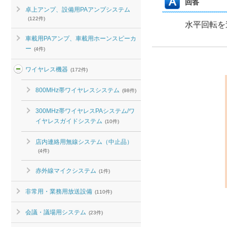
回答
卓上アンプ、設備用PAアンプシステム
(122件)
水平回転を
車載用PAアンプ、車載用ホーンスピーカ
ー
(4件)
ワイヤレス機器
(172件)
800MHz帯ワイヤレスシステム
(98件)
300MHz帯ワイヤレスPAシステム/ワ
イヤレスガイドシステム
(10件)
店内連絡用無線システム（中止品）
(4件)
赤外線マイクシステム
(1件)
非常用・業務用放送設備
(110件)
会議・議場用システム
(23件)