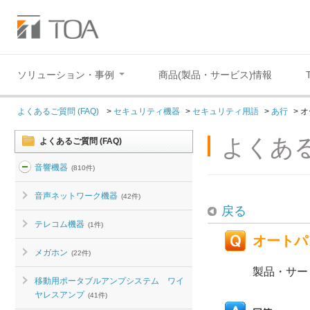
ソリューション・事例
商品(製品・サービス)情報
よくあるご質問 (FAQ)
>
セキュリティ機器
>
セキュリティ用語
>
あ行
>
オ
よくある
よくあるご質問 (FAQ)
音響機器
(810件)
音声ネットワーク機器
(42件)
戻る
テレコム機器
(1件)
オートパ
メガホン
(22件)
製品・サー
移動用ポータブルアンプシステム ワイ
ヤレスアンプ
(41件)