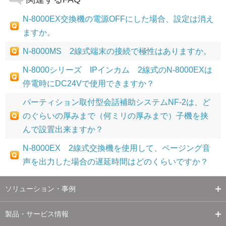
N-8000EX交換機の電源OFFにした場合、設定は消え
ますか。
N-8000MS 2線式端末の接続で極性はありますか。
N-8000シリーズ IPインカム 2線式のN-8000EXは
停電時にDC24Vで使用できますか？
パーティション取付型会話補助システムNF-2は、ど
のぐらいの厚みまで（何ミリの厚みまで）子機を挟
んで設置出来ますか？
N-8000EX 2線式交換機を使用して、ページング音
声を出力した場合の遅延時間はどのくらいですか？
ソリューション・事例
製品・サービス情報