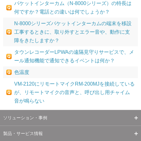
パケットインターカム（N-8000シリーズ）の特長は
何ですか？電話との違いは何でしょうか？
N-8000シリーズパケットインターカムの端末を移設
工事するときに、取り外すとエラー音や、動作に支
障をきたしますか？
タウンレコーダーLPWAの遠隔見守りサービスで、メ
ール通知機能で通知できるイベントは何か？
色温度
VM-2120にリモートマイクRM-200MJを接続している
が、リモートマイクの音声と、呼び出し用チャイム
音が鳴らない
ソリューション・事例
製品・サービス情報