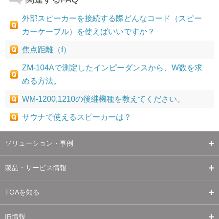
外部スピーカーを接続する際どんなコード（スピー
カーケーブル）を使えばいいですか？
焦点距離（f）
ZM-104Aで測定したインピーダンスから、W数を求
める方法。
WM-1200,1210の後継機種を教えてください。
サウナで使えるスピーカーは？
ソリューション・事例
製品・サービス情報
TOAを知る
IR情報