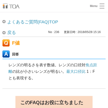
Menu
よくあるご質問(FAQ)TOP
戻る
No : 236
更新日時 : 2018/05/28 15:16
F値
回答
レンズの明るさを表す数値。レンズの口径対
焦点距
離
の比が小さいレンズが明るい。
最大口径比
1：F
とも表現する。
このFAQはお役に立ちました