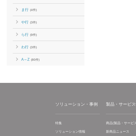
ま行
(4件)
や行
(3件)
ら行
(9件)
わ行
(3件)
A～Z
(80件)
ソリューション・事例
製品・サービス
特集
商品(製品・サービス
ソリューション情報
新商品ニュース