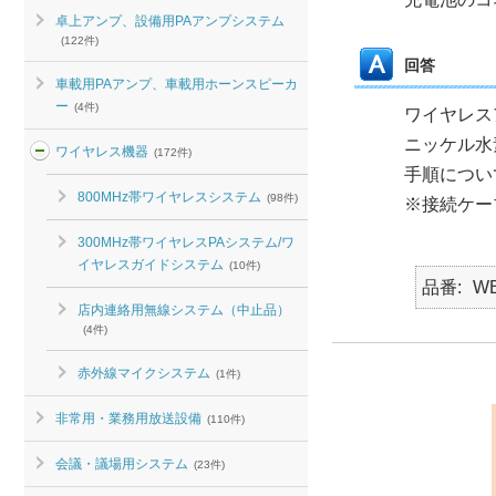
卓上アンプ、設備用PAアンプシステム
(122件)
回答
車載用PAアンプ、車載用ホーンスピーカ
ー
(4件)
ワイヤレス
ニッケル水
ワイヤレス機器
(172件)
手順について
800MHz帯ワイヤレスシステム
(98件)
※接続ケー
300MHz帯ワイヤレスPAシステム/ワ
イヤレスガイドシステム
(10件)
品番
WB
店内連絡用無線システム（中止品）
(4件)
赤外線マイクシステム
(1件)
非常用・業務用放送設備
(110件)
会議・議場用システム
(23件)