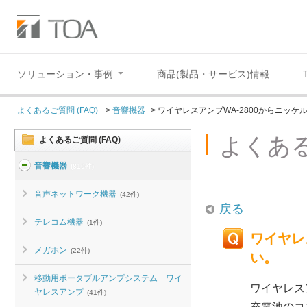
ソリューション・事例
商品(製品・サービス)情報
よくあるご質問 (FAQ)
>
音響機器
>
ワイヤレスアンプWA-2800からニッケ
よくある
よくあるご質問 (FAQ)
音響機器
(810件)
音声ネットワーク機器
(42件)
戻る
テレコム機器
(1件)
ワイヤレ
メガホン
(22件)
い。
移動用ポータブルアンプシステム ワイ
ワイヤレスア
ヤレスアンプ
(41件)
充電池のコ