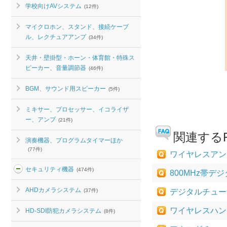
学校向けAVシステム
(12件)
マイクロホン、スタンド、接続ケーブ
ル、レクチュアアンプ
(34件)
天井・壁掛型・ホーン・体育館・特殊ス
ピーカー、音量調節器
(46件)
BGM、サウンド用スピーカー
(5件)
ミキサー、プロセッサー、イコライザ
ー、アンプ
(21件)
関連するF
演奏機器、プログラムタイマーほか
(77件)
ワイヤレスアン
セキュリティ機器
(474件)
800MHz帯
AHDカメラシステム
(37件)
デジタルチューナ
ワイヤレスハン
HD-SDI防犯カメラシステム
(8件)