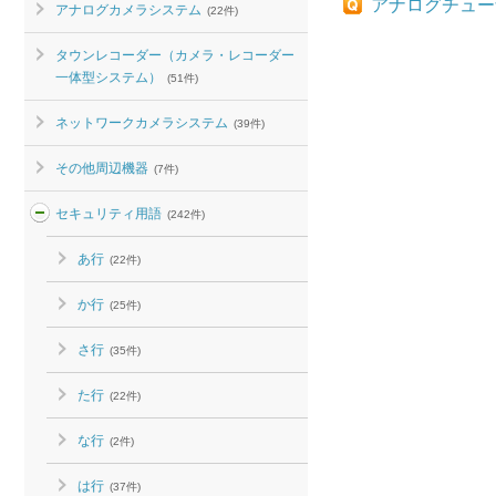
アナログチュー
アナログカメラシステム
(22件)
タウンレコーダー（カメラ・レコーダー
一体型システム）
(51件)
ネットワークカメラシステム
(39件)
その他周辺機器
(7件)
セキュリティ用語
(242件)
あ行
(22件)
か行
(25件)
さ行
(35件)
た行
(22件)
な行
(2件)
は行
(37件)