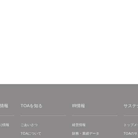
情報
TOAを知る
IR情報
サステ
)情報
ごあいさつ
経営情報
トップメ
TOAについて
財務・業績データ
TOAの