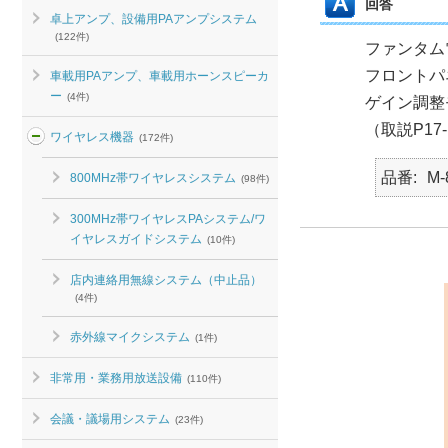
回答
卓上アンプ、設備用PAアンプシステム
(122件)
ファンタム
フロントパ
車載用PAアンプ、車載用ホーンスピーカ
ー
(4件)
ゲイン調整
（取説P17
ワイヤレス機器
(172件)
品番
M-
800MHz帯ワイヤレスシステム
(98件)
300MHz帯ワイヤレスPAシステム/ワ
イヤレスガイドシステム
(10件)
店内連絡用無線システム（中止品）
(4件)
赤外線マイクシステム
(1件)
非常用・業務用放送設備
(110件)
会議・議場用システム
(23件)