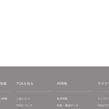
情報
TOAを知る
IR情報
サステ
)情報
ごあいさつ
経営情報
トップメ
TOAについて
財務・業績データ
TOAの