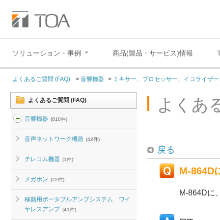
ソリューション・事例
商品(製品・サービス)情報
よくあるご質問 (FAQ)
>
音響機器
>
ミキサー、プロセッサー、イコライザー
よくある
よくあるご質問 (FAQ)
音響機器
(810件)
音声ネットワーク機器
(42件)
戻る
テレコム機器
(1件)
M-86
メガホン
(22件)
M-864
移動用ポータブルアンプシステム ワイ
ヤレスアンプ
(41件)