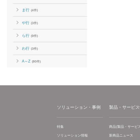
ま行
(4件)
や行
(3件)
ら行
(9件)
わ行
(3件)
A～Z
(80件)
ソリューション・事例
製品・サービス
特集
商品(製品・サービス
ソリューション情報
新商品ニュース