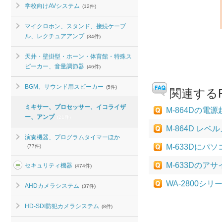
学校向けAVシステム
(12件)
マイクロホン、スタンド、接続ケーブ
ル、レクチュアアンプ
(34件)
天井・壁掛型・ホーン・体育館・特殊ス
ピーカー、音量調節器
(46件)
BGM、サウンド用スピーカー
(5件)
関連するF
ミキサー、プロセッサー、イコライザ
M-864Dの
ー、アンプ
(21件)
M-864D レ
演奏機器、プログラムタイマーほか
M-633Dに
(77件)
M-633Dの
セキュリティ機器
(474件)
WA-2800
AHDカメラシステム
(37件)
HD-SDI防犯カメラシステム
(8件)