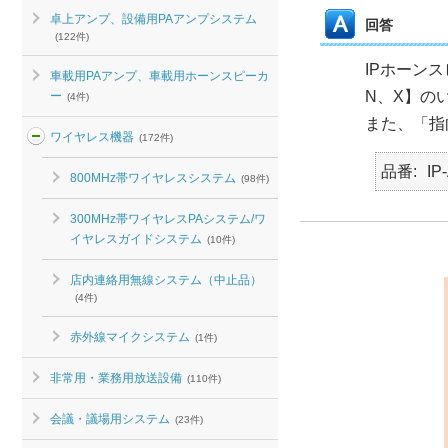
卓上アンプ、設備用PAアンプシステム
回答
(122件)
IPホーン
車載用PAアンプ、車載用ホーンスピーカ
N、X】の
ー
(4件)
また、「指
ワイヤレス機器
(172件)
品番
IP
800MHz帯ワイヤレスシステム
(98件)
300MHz帯ワイヤレスPAシステム/ワ
イヤレスガイドシステム
(10件)
店内連絡用無線システム（中止品）
(4件)
赤外線マイクシステム
(1件)
非常用・業務用放送設備
(110件)
会議・議場用システム
(23件)