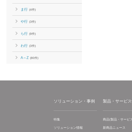
ま行
(4件)
や行
(3件)
ら行
(9件)
わ行
(3件)
A～Z
(80件)
ソリューション・事例
製品・サービス
特集
商品(製品・サービス
ソリューション情報
新商品ニュース