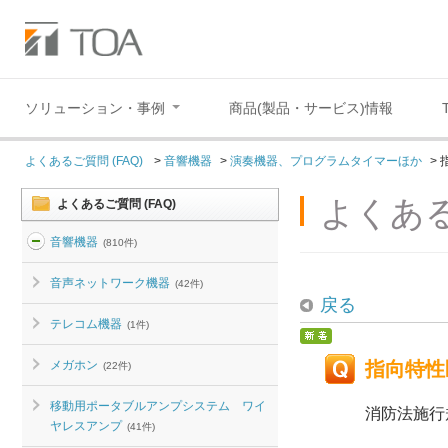
ソリューション・事例
商品(製品・サービス)情報
よくあるご質問 (FAQ)
>
音響機器
>
演奏機器、プログラムタイマーほか
>
よくある
よくあるご質問 (FAQ)
音響機器
(810件)
音声ネットワーク機器
(42件)
戻る
テレコム機器
(1件)
メガホン
指向特性
(22件)
移動用ポータブルアンプシステム ワイ
消防法施行
ヤレスアンプ
(41件)