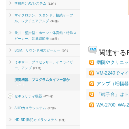
学校向けAVシステム
(12件)
マイクロホン、スタンド、接続ケーブ
ル、レクチュアアンプ
(34件)
天井・壁掛型・ホーン・体育館・特殊ス
ピーカー、音量調節器
(46件)
BGM、サウンド用スピーカー
関連するF
(5件)
病院やクリニッ
ミキサー、プロセッサー、イコライザ
ー、アンプ
(21件)
VM-2240
演奏機器、プログラムタイマーほか
アンプ（増幅器
(77件)
「端子台」はト
セキュリティ機器
(474件)
WA-2700,
AHDカメラシステム
(37件)
HD-SDI防犯カメラシステム
(8件)