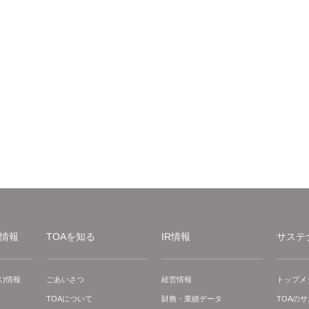
情報
TOAを知る
IR情報
サステ
)情報
ごあいさつ
経営情報
トップメ
TOAについて
財務・業績データ
TOAの