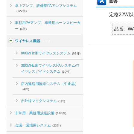
回答
卓上アンプ、設備用PAアンプシステム
(122件)
定格22W
車載用PAアンプ、車載用ホーンスピーカ
品番
WA
ー
(4件)
ワイヤレス機器
(172件)
800MHz帯ワイヤレスシステム
(98件)
300MHz帯ワイヤレスPAシステム/ワ
イヤレスガイドシステム
(10件)
店内連絡用無線システム（中止品）
(4件)
赤外線マイクシステム
(1件)
非常用・業務用放送設備
(110件)
会議・議場用システム
(23件)