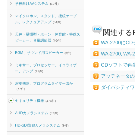
学校向けAVシステム
(12件)
マイクロホン、スタンド、接続ケーブ
ル、レクチュアアンプ
(34件)
関連するF
天井・壁掛型・ホーン・体育館・特殊ス
ピーカー、音量調節器
(46件)
WA-2700
BGM、サウンド用スピーカー
(5件)
WA-2700,
CDソフトで再生
ミキサー、プロセッサー、イコライザ
ー、アンプ
(21件)
アッテネータの
演奏機器、プログラムタイマーほか
ダイバシティワ
(77件)
セキュリティ機器
(474件)
AHDカメラシステム
(37件)
HD-SDI防犯カメラシステム
(8件)