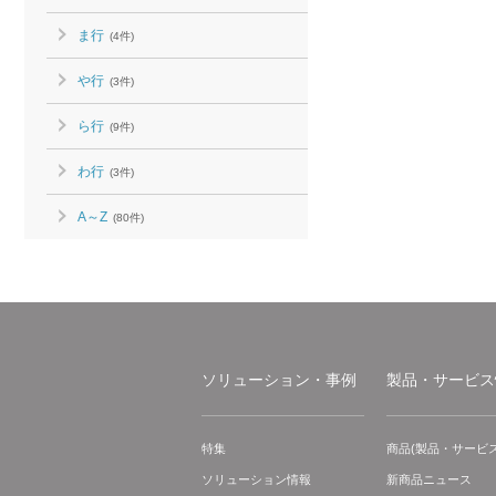
ま行
(4件)
や行
(3件)
ら行
(9件)
わ行
(3件)
A～Z
(80件)
ソリューション・事例
製品・サービス
特集
商品(製品・サービス
ソリューション情報
新商品ニュース