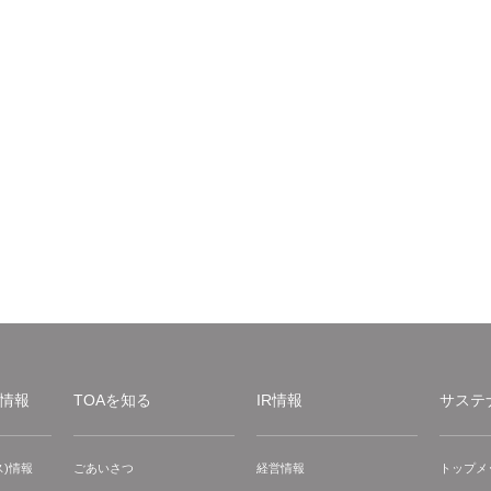
情報
TOAを知る
IR情報
サステ
)情報
ごあいさつ
経営情報
トップメ