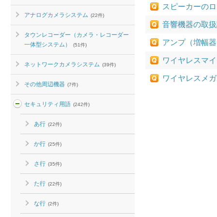
スピーカーのロ
アナログカメラシステム
(22件)
音響機器の取扱
タウンレコーダー（カメラ・レコーダー
アンプ（増幅器
一体型システム）
(51件)
ワイヤレスマイ
ネットワークカメラシステム
(39件)
ワイヤレスメガ
その他周辺機器
(7件)
セキュリティ用語
(242件)
あ行
(22件)
か行
(25件)
さ行
(35件)
た行
(22件)
な行
(2件)