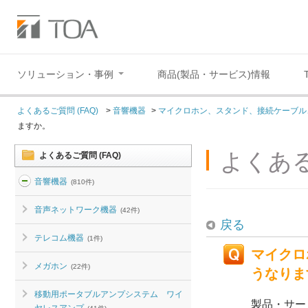
ソリューション・事例
商品(製品・サービス)情報
よくあるご質問 (FAQ)
>
音響機器
>
マイクロホン、スタンド、接続ケーブル
ますか。
よくある
よくあるご質問 (FAQ)
音響機器
(810件)
音声ネットワーク機器
(42件)
戻る
テレコム機器
(1件)
マイクロ
メガホン
(22件)
うなりま
移動用ポータブルアンプシステム ワイ
製品・サー