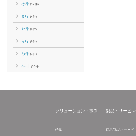
は行
(37件)
ま行
(4件)
や行
(3件)
ら行
(9件)
わ行
(3件)
A～Z
(80件)
ソリューション・事例
製品・サービス
特集
商品(製品・サービス