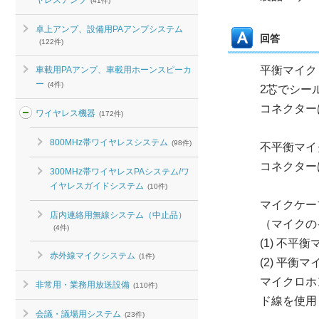
ヤレスアンプ
(41件)
卓上アンプ、設備用PAアンプシステム
回答
(122件)
平衡マイク
車載用PAアンプ、車載用ホーンスピーカ
ー
(4件)
2芯でシー
コネクター
ワイヤレス機器
(172件)
800MHz帯ワイヤレスシステム
(98件)
不平衡マイ
コネクター
300MHz帯ワイヤレスPAシステム/ワ
イヤレスガイドシステム
(10件)
マイクケー
店内連絡用無線システム（中止品）
（マイクの
(4件)
(1) 不平
赤外線マイクシステム
(1件)
(2) 平
マイクロホ
非常用・業務用放送設備
(110件)
ド線を使用
会議・議場用システム
(23件)