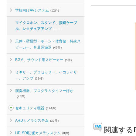
学校向けAVシステム
(12件)
マイクロホン、スタンド、接続ケーブ
ル、レクチュアアンプ
(34件)
天井・壁掛型・ホーン・体育館・特殊ス
ピーカー、音量調節器
(46件)
BGM、サウンド用スピーカー
(5件)
ミキサー、プロセッサー、イコライザ
ー、アンプ
(21件)
演奏機器、プログラムタイマーほか
(77件)
セキュリティ機器
(474件)
AHDカメラシステム
(37件)
関連するF
HD-SDI防犯カメラシステム
(8件)