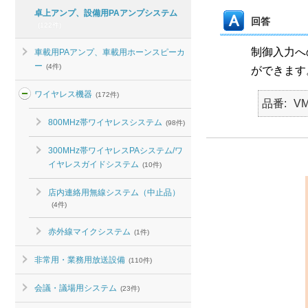
卓上アンプ、設備用PAアンプシステム
回答
(122件)
制御入力へ
車載用PAアンプ、車載用ホーンスピーカ
ー
(4件)
ができます
ワイヤレス機器
(172件)
品番
VM
800MHz帯ワイヤレスシステム
(98件)
300MHz帯ワイヤレスPAシステム/ワ
イヤレスガイドシステム
(10件)
店内連絡用無線システム（中止品）
(4件)
赤外線マイクシステム
(1件)
非常用・業務用放送設備
(110件)
会議・議場用システム
(23件)