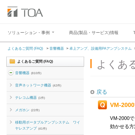
ソリューション・事例
商品(製品・サービス)情報
よくあるご質問 (FAQ)
>
音響機器
>
卓上アンプ、設備用PAアンプシステム
よくある
よくあるご質問 (FAQ)
音響機器
(810件)
音声ネットワーク機器
(42件)
戻る
テレコム機器
(1件)
VM-2
メガホン
(22件)
VM-2000
で
移動用ポータブルアンプシステム ワイ
効かせる方
ヤレスアンプ
(41件)