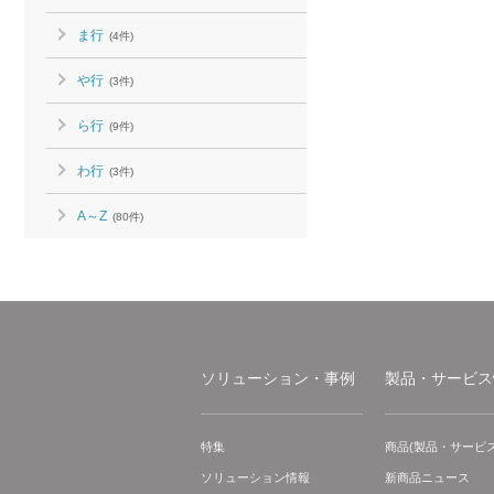
ま行
(4件)
や行
(3件)
ら行
(9件)
わ行
(3件)
A～Z
(80件)
ソリューション・事例
製品・サービス
特集
商品(製品・サービス
ソリューション情報
新商品ニュース