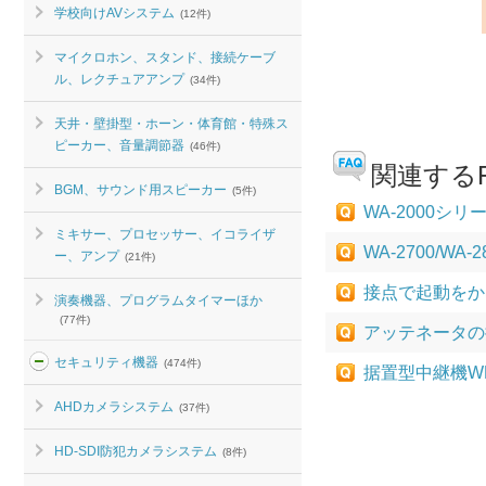
学校向けAVシステム
(12件)
マイクロホン、スタンド、接続ケーブ
ル、レクチュアアンプ
(34件)
天井・壁掛型・ホーン・体育館・特殊ス
ピーカー、音量調節器
(46件)
関連するF
BGM、サウンド用スピーカー
(5件)
WA-2000
ミキサー、プロセッサー、イコライザ
WA-2700/
ー、アンプ
(21件)
接点で起動をか
演奏機器、プログラムタイマーほか
(77件)
アッテネータの
セキュリティ機器
(474件)
据置型中継機W
AHDカメラシステム
(37件)
HD-SDI防犯カメラシステム
(8件)