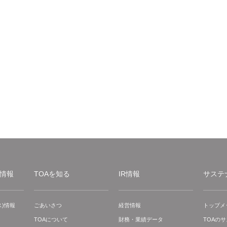
情報
TOAを知る
IR情報
サステ
)情報
ごあいさつ
経営情報
トップメ
TOAについて
財務・業績データ
TOAの