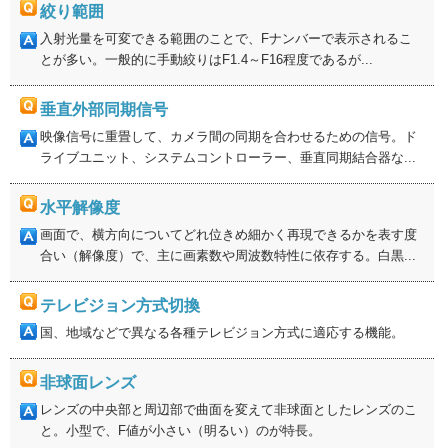
絞り範囲
入射光量を可変できる範囲のことで、Fナンバーで表示されるこ
とが多い。一般的に手動絞りはF1.4～F16程度であるが...
垂直外部同期信号
映像信号に重畳して、カメラ間の同期を合わせるための信号。ド
ライブユニット、システムコントローラー、垂直同期結合器な...
水平解像度
画面で、横方向についてどれ位きめ細かく再現できるかを表す度
合い（解像度）で、主に画素数や周波数特性に依存する。白黒...
テレビジョン方式切換
国、地域などで異なる各種テレビジョン方式に適応する機能。
非球面レンズ
レンズの中央部と周辺部で曲面を変えて非球面としたレンズのこ
と。小型で、F値が小さい（明るい）のが特長。