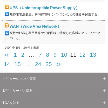
UPS（Uninterruptible Power Supply）
無停電電源装置。瞬時停電時にパソコンなどの機器を保護する。
WAN（Wide Area Network）
複数のLANを専用回線や公衆回線で接続した広域のネットワーク
のこと。
242件中 101 - 110 件を表示
≪
1
2
…
7
8
9
10
11
12
13
14
15
…
24
25
≫
ソリューション・事例
製品・サービス情報
TOAを知る