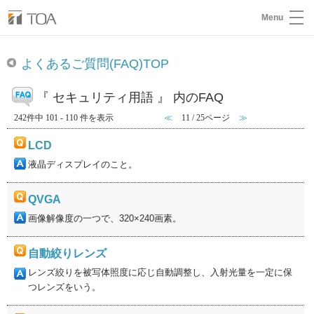
Menu
よくあるご質問(FAQ)TOP
『 セキュリティ用語 』 内のFAQ
242件中 101 - 110 件を表示
≪
11 / 25ページ
≫
LCD
液晶ディスプレイのこと。
QVGA
画像解像度の一つで、320×240画素。
自動絞りレンズ
レンズ絞りを被写体照度に応じ自動調整し、入射光量を一定に保
つレンズをいう。