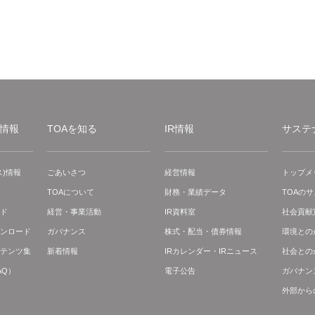
情報
TOAを知る
IR情報
サステ
)情報
ごあいさつ
経営情報
トップメ
TOAについて
財務・業績データ
TOAの
ド
経営・事業活動
IR資料室
社会貢献
ンロード
ガバナンス
株式・配当・債券情報
環境との
テンツ集
新着情報
IRカレンダー・IRニュース
社会との
AQ）
電子公告
ガバナン
外部から