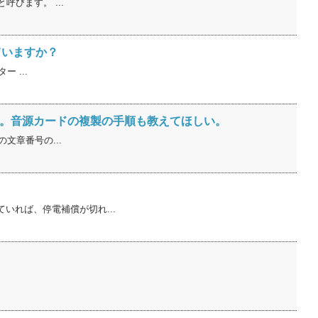
びます。 ...
ていますか？
 ...
しい。音源カードの複製の手順も教えてほしい。
文章番号の...
いれば、停電補償が切れ...