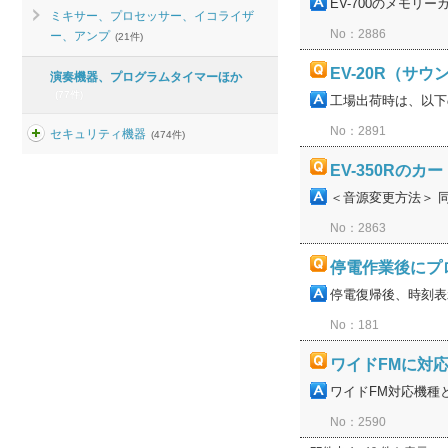
EV-700のメモリ
ミキサー、プロセッサー、イコライザ
No：2886
ー、アンプ
(21件)
EV-20R（
演奏機器、プログラムタイマーほか
(77件)
工場出荷時は、以下
No：2891
セキュリティ機器
(474件)
EV-350R
＜音源変更方法＞ 
No：2863
停電作業後にプロ
停電復帰後、時刻表
No：181
ワイドFMに対
ワイドFM対応機種とし
No：2590