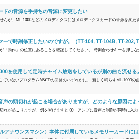
ードの音源を手持ちの音源に変更したい
せんが、ML-1000などのメロディクスにはメロディクスカードの音源を変更す
時刻修正したいのですが。（TT-104, TT-104B, TT-202, TT-
が「動作」の位置にあることを確認してください。 時刻合わせキーを押しながら 
ML-1000を使用して定時チャイム放送をしているが別の曲も流せ
使用していないプログラムABCDの回路のいずれかに、 新しく鳴らすML-1000の曲
音声の頭切れが起こる場合がありますが、どのような原因によ
切れが起こりますが、例を挙げますと ① アンプに音声と制御が同時に入力さ
デジタルアナウンスマシン）本体に付属しているメモリーカードに