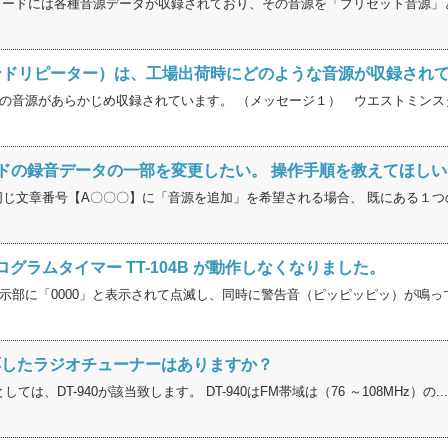
ーカードには各種音源データが収録されており、その音源を「プリセット音源」と呼
サウンドリピーター）は、工場出荷時にどのような音源が収録され
の音源があらかじめ収録されています。 （メッセージ１） ウエストミンスター
のカードの録音データの一部を変更したい。 操作手順を教えてほ
同じ文章番号【A〇〇〇】に「音源を追加」を希望される場合、 既にある１つの
グラムタイマー TT-104B が動作しなくなりました。
示部に「0000」と表示されて点滅し、同時に警告音（ピッピッピッ）が鳴って
応したラジオチューナーはありますか？
ては、DT-940が該当致します。 DT-940はFM帯域は（76 ～108MHz）の...