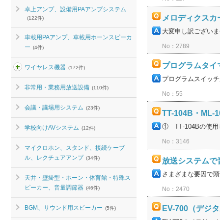
卓上アンプ、設備用PAアンプシステム
メロディクスカ
(122件)
大変申し訳ございま
車載用PAアンプ、車載用ホーンスピーカ
No：2789
ー
(4件)
プログラムタイマーで
ワイヤレス機器
(172件)
プログラムスイッチ
非常用・業務用放送設備
(110件)
No：55
会議・議場用システム
(23件)
TT-104B・
① TT‐104Bの
学校向けAVシステム
(12件)
No：3146
マイクロホン、スタンド、接続ケーブ
ル、レクチュアアンプ
(34件)
放送システムで
さまざまな要因で頭
天井・壁掛型・ホーン・体育館・特殊ス
ピーカー、音量調節器
(46件)
No：2470
BGM、サウンド用スピーカー
EV-700（
(5件)