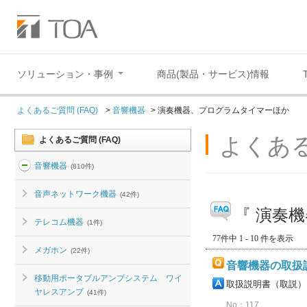
ソリューション・事例
商品(製品・サービス)情報
よくあるご質問 (FAQ)
>
音響機器
>
演奏機器、プログラムタイマーほか
よくある
よくあるご質問 (FAQ)
音響機器
(810件)
音声ネットワーク機器
(42件)
『 演奏
テレコム機器
(1件)
77件中 1 - 10 件を表示
メガホン
(22件)
音響機器の取扱
移動用ポータブルアンプシステム ワイ
取扱説明書（取説）
ヤレスアンプ
(41件)
No：117