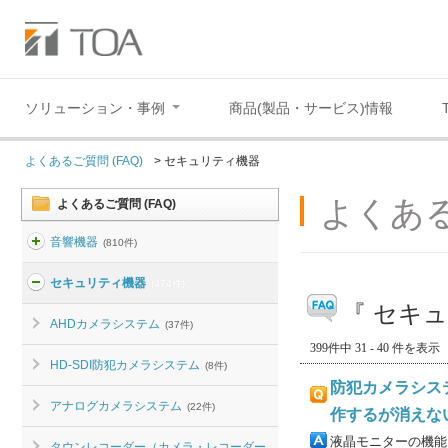
ソリューション・事例
商品(製品・サービス)情報
よくあるご質問 (FAQ)
>
セキュリティ機器
よくある
よくあるご質問 (FAQ)
音響機器
(810件)
セキュリティ機器
(474件)
『 セキュ
AHDカメラシステム
(37件)
399件中 31 - 40 件を表示
HD-SDI防犯カメラシステム
(8件)
防犯カメラシス
アナログカメラシステム
(22件)
作するが消えな
液晶モニターの機能
タウンレコーダー（カメラ・レコーダー