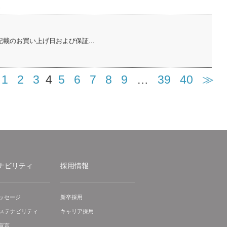
ム
のお買い上げ日および保証...
1
2
3
4
5
6
7
8
9
…
39
40
≫
ナビリティ
採用情報
ッセージ
新卒採用
サステナビリティ
キャリア採用
宣言