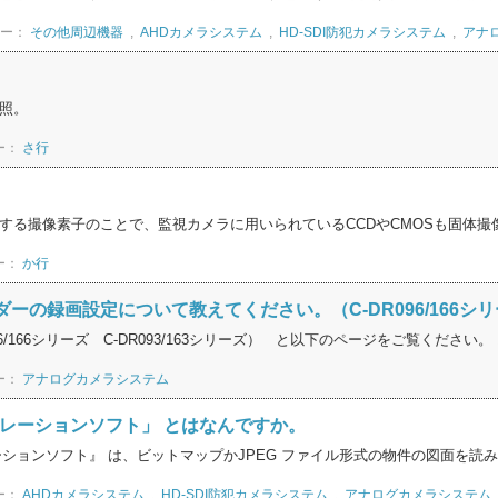
リー：
その他周辺機器
,
AHDカメラシステム
,
HD-SDI防犯カメラシステム
,
アナ
照。
ー：
さ行
する撮像素子のことで、監視カメラに用いられているCCDやCMOSも固体撮
ー：
か行
ーの録画設定について教えてください。（C-DR096/166シリーズ
96/166シリーズ C-DR093/163シリーズ） と以下のページをご覧ください。 .
ー：
アナログカメラシステム
ュレーションソフト」 とはなんですか。
ションソフト』 は、ビットマップかJPEG ファイル形式の物件の図面を読み込
ー：
AHDカメラシステム
,
HD-SDI防犯カメラシステム
,
アナログカメラシステム