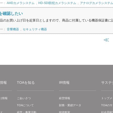
リー：
AHDカメラシステム
,
HD-SDI防犯カメラシステム
,
アナログカメラシステ
を確認したい
品のお買い上げ日を起算日としますので、商品に付属している機器保証書に記載
リー：
音響機器
,
セキュリティ機器
≪
情報
TOAを知る
IR情報
サステ
)情報
ごあいさつ
経営情報
トップメ
TOAについて
財務・業績データ
TOAの
ド
経営・事業活動
IR資料室
社会貢献