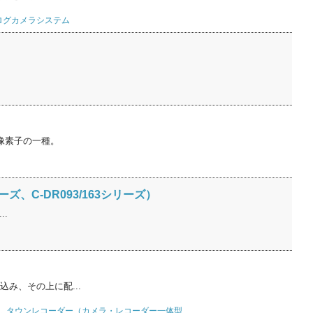
ログカメラシステム
像素子の一種。
、C-DR093/163シリーズ）
..
み、その上に配...
,
タウンレコーダー（カメラ・レコーダー一体型