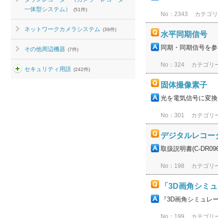
一体型システム）
(51件)
No：2343
カテゴ
ネットワークカメラシステム
(39件)
水平同期信号
同期・同期信号を参
その他周辺機器
(7件)
No：324
カテゴリ
セキュリティ用語
(242件)
固体撮像素子
光を電気信号に変換
No：301
カテゴリ
デジタルレコーダ
取扱説明書(C-DR0
No：198
カテゴリ
「3D画角シミ
『3D画角シミュレー
No：199
カテゴリ