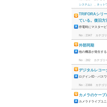
システム）
,
ネット
TRIFORA
ている。復旧方
停電時にマスタービ
No：2347
カテゴ
外部同期
他の機器が発生する
No：282
カテゴリ
デジタルレコー
ログインID・パス
No：2388
カテゴ
カメラのケーブ
カメラドライブユニ