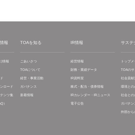
情報
TOAを知る
IR情報
サステ
)情報
ごあいさつ
経営情報
トップメ
TOAについて
財務・業績データ
TOAの
ド
経営・事業活動
IR資料室
社会貢献
ンロード
ガバナンス
株式・配当・債券情報
環境との
テンツ集
新着情報
IRカレンダー・IRニュース
社会との
AQ）
電子公告
ガバナン
外部から