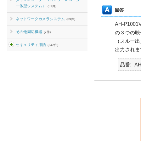
一体型システム）
(51件)
回答
ネットワークカメラシステム
(39件)
AH-P1
その他周辺機器
の３つの映
(7件)
（スルー出
セキュリティ用語
(242件)
出力されま
品番
AH