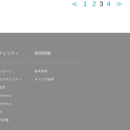
≪
1
2
3
4
≫
ナビリティ
採用情報
ッセージ
新卒採用
サステナビリティ
キャリア採用
宣言
かかわり
かかわり
ス
の評価