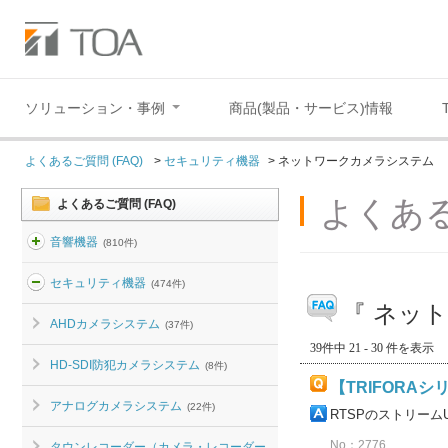
ソリューション・事例
商品(製品・サービス)情報
よくあるご質問 (FAQ)
>
セキュリティ機器
>
ネットワークカメラシステム
よくある
よくあるご質問 (FAQ)
音響機器
(810件)
セキュリティ機器
(474件)
『 ネッ
AHDカメラシステム
(37件)
39件中 21 - 30 件を表示
HD-SDI防犯カメラシステム
(8件)
【TRIFORA
アナログカメラシステム
(22件)
RTSPのストリー
No：2776
タウンレコーダー（カメラ・レコーダー