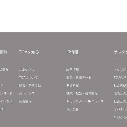
情報
TOAを知る
IR情報
サステ
)情報
ごあいさつ
経営情報
トップメ
TOAについて
財務・業績データ
TOAの
ド
経営・事業活動
IR資料室
社会貢献
ンロード
ガバナンス
株式・配当・債券情報
環境との
テンツ集
新着情報
IRカレンダー・IRニュース
社会との
AQ）
電子公告
ガバナン
外部から