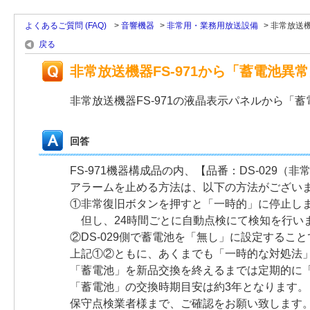
よくあるご質問 (FAQ)
>
音響機器
>
非常用・業務用放送設備
>
非常放送機
戻る
非常放送機器FS-971から「蓄電池
非常放送機器FS-971の液晶表示パネルから
回答
FS-971機器構成品の内、【品番：DS-02
アラームを止める方法は、以下の方法がござい
①非常復旧ボタンを押すと「一時的」に停止し
但し、24時間ごとに自動点検にて検知を行い
②DS-029側で蓄電池を「無し」に設定するこ
上記①②ともに、あくまでも「一時的な対処法
「蓄電池」を新品交換を終えるまでは定期的に
「蓄電池」の交換時期目安は約3年となります。
保守点検業者様まで、ご確認をお願い致します