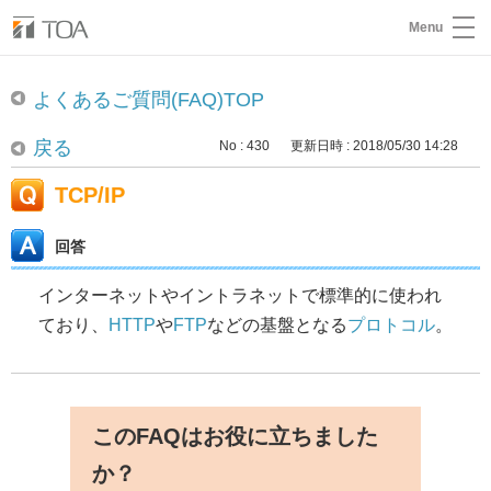
Menu
よくあるご質問(FAQ)TOP
戻る
No : 430
更新日時 : 2018/05/30 14:28
TCP/IP
回答
インターネットやイントラネットで標準的に使われ
ており、
HTTP
や
FTP
などの基盤となる
プロトコル
。
このFAQはお役に立ちました
か？