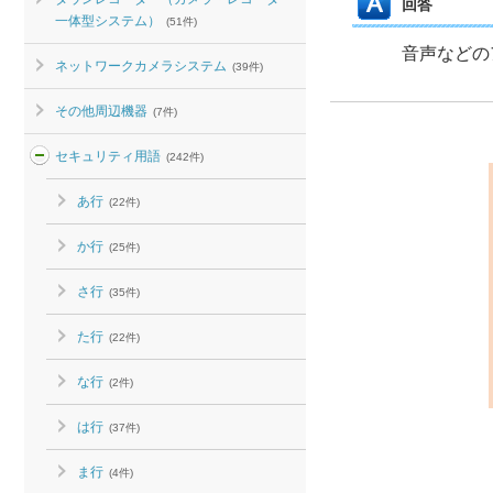
回答
一体型システム）
(51件)
音声などの
ネットワークカメラシステム
(39件)
その他周辺機器
(7件)
セキュリティ用語
(242件)
あ行
(22件)
か行
(25件)
さ行
(35件)
た行
(22件)
な行
(2件)
は行
(37件)
ま行
(4件)