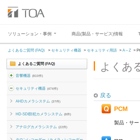
ソリューション・事例
商品(製品・サービス)情報
よくあるご質問 (FAQ)
>
セキュリティ機器
>
セキュリティ用語
>
A～Z
>
P
よくある
よくあるご質問 (FAQ)
音響機器
(810件)
セキュリティ機器
(474件)
戻る
AHDカメラシステム
(37件)
PCM
HD-SDI防犯カメラシステム
(8件)
製品・サー
アナログカメラシステム
(22件)
タウンレコーダー（カメラ・レコーダー