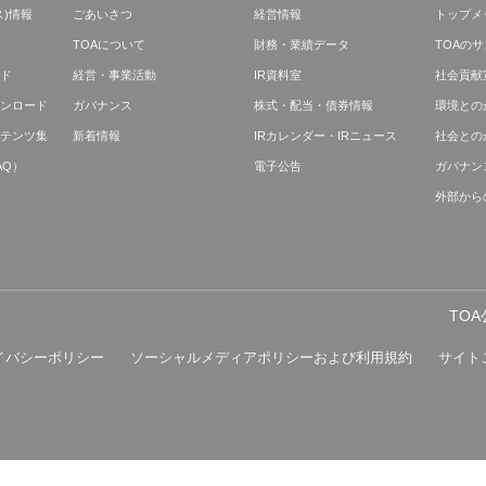
)情報
ごあいさつ
経営情報
トップメ
TOAについて
財務・業績データ
TOAの
ド
経営・事業活動
IR資料室
社会貢献
ンロード
ガバナンス
株式・配当・債券情報
環境との
テンツ集
新着情報
IRカレンダー・IRニュース
社会との
AQ）
電子公告
ガバナン
外部から
TO
イバシーポリシー
ソーシャルメディアポリシーおよび利用規約
サイト