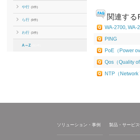
や行
(3件)
関連するF
ら行
(9件)
WA-2700,
わ行
(3件)
PING
A～Z
(80件)
PoE（Power ove
Qos（Quality o
NTP（Network T
ソリューション・事例
製品・サービス