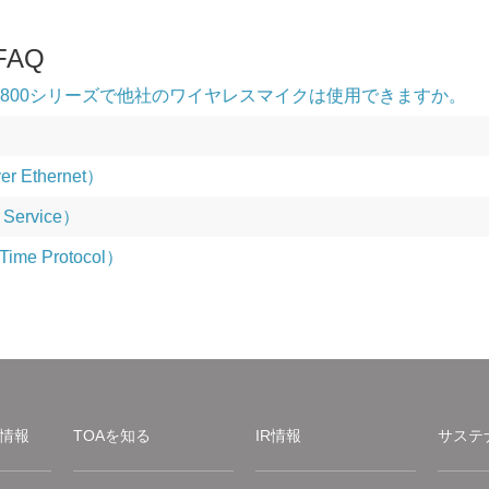
AQ
 WA-2800シリーズで他社のワイヤレスマイクは使用できますか。
r Ethernet）
f Service）
ime Protocol）
情報
TOAを知る
IR情報
サステ