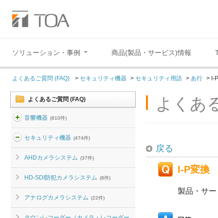
ソリューション・事例
商品(製品・サービス)情報
よくあるご質問 (FAQ)
>
セキュリティ機器
>
セキュリティ用語
>
あ行
>
I
よくある
よくあるご質問 (FAQ)
音響機器
(810件)
セキュリティ機器
(474件)
戻る
AHDカメラシステム
(37件)
I-P変換
HD-SDI防犯カメラシステム
(8件)
製品・サー
アナログカメラシステム
(22件)
タウンレコーダー（カメラ・レコーダー