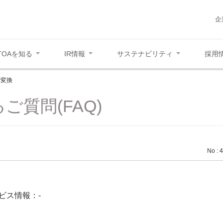
企
TOAを知る
IR情報
サステナビリティ
採用
-P変換
ご質問(FAQ)
No : 
ビス情報：-