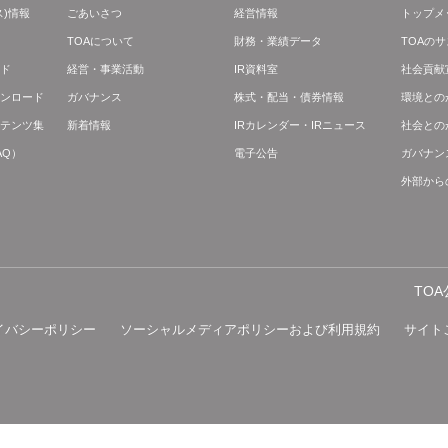
)情報
ごあいさつ
経営情報
トップメ
TOAについて
財務・業績データ
TOAの
ド
経営・事業活動
IR資料室
社会貢献
ンロード
ガバナンス
株式・配当・債券情報
環境との
テンツ集
新着情報
IRカレンダー・IRニュース
社会との
AQ）
電子公告
ガバナン
外部から
TO
イバシーポリシー
ソーシャルメディアポリシーおよび利用規約
サイト