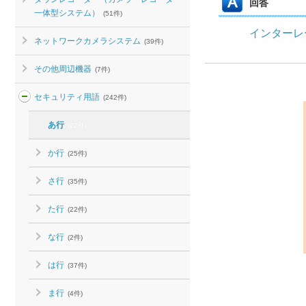
回答
一体型システム）
(51件)
インターレ
ネットワークカメラシステム
(39件)
その他周辺機器
(7件)
セキュリティ用語
(242件)
あ行
(22件)
か行
(25件)
さ行
(35件)
た行
(22件)
な行
(2件)
は行
(37件)
ま行
(4件)