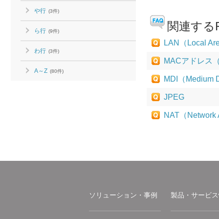
や行
(3件)
関連するF
ら行
(9件)
LAN（Local Ar
わ行
(3件)
MACアドレス（Med
A～Z
(80件)
MDI（Medium De
JPEG
NAT（Network A
ソリューション・事例
製品・サービス