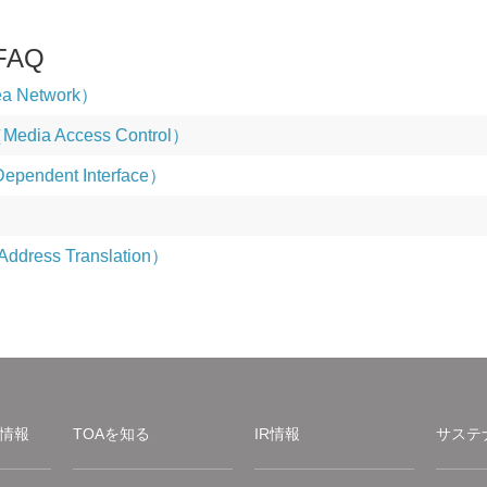
AQ
ea Network）
ia Access Control）
pendent Interface）
ddress Translation）
情報
TOAを知る
IR情報
サステ