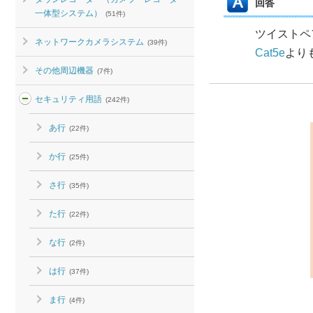
回答
一体型システム）
(51件)
ツイストペ
ネットワークカメラシステム
(39件)
Cat5e
より
その他周辺機器
(7件)
セキュリティ用語
(242件)
あ行
(22件)
か行
(25件)
さ行
(35件)
た行
(22件)
な行
(2件)
は行
(37件)
ま行
(4件)