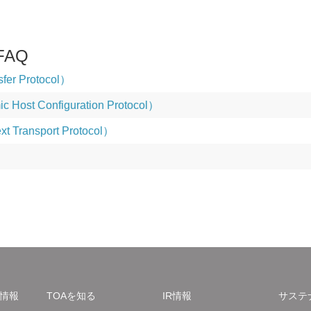
AQ
fer Protocol）
Host Configuration Protocol）
t Transport Protocol）
情報
TOAを知る
IR情報
サステ