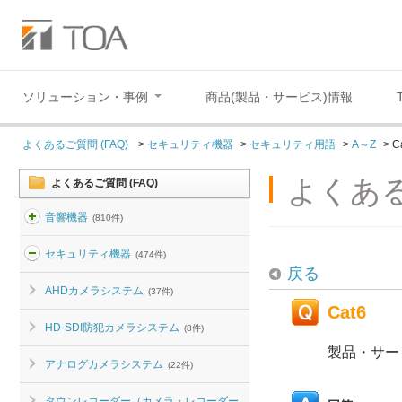
ソリューション・事例
商品(製品・サービス)情報
よくあるご質問 (FAQ)
>
セキュリティ機器
>
セキュリティ用語
>
A～Z
>
C
よくある
よくあるご質問 (FAQ)
音響機器
(810件)
セキュリティ機器
(474件)
戻る
AHDカメラシステム
(37件)
Cat6
HD-SDI防犯カメラシステム
(8件)
製品・サー
アナログカメラシステム
(22件)
タウンレコーダー（カメラ・レコーダー