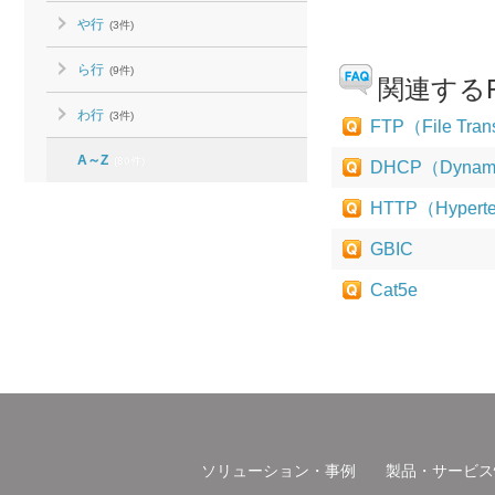
や行
(3件)
ら行
(9件)
関連するF
わ行
(3件)
FTP（File Trans
A～Z
(80件)
DHCP（Dynamic 
HTTP（Hypertex
GBIC
Cat5e
ソリューション・事例
製品・サービス