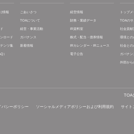
)情報
ごあいさつ
経営情報
トップメ
TOAについて
財務・業績データ
TOAの
ド
経営・事業活動
IR資料室
社会貢献
ンロード
ガバナンス
株式・配当・債券情報
環境との
テンツ集
新着情報
IRカレンダー・IRニュース
社会との
AQ）
電子公告
ガバナン
外部から
TO
イバシーポリシー
ソーシャルメディアポリシーおよび利用規約
サイト