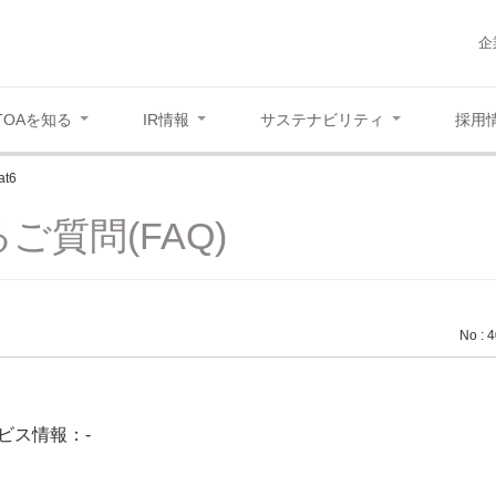
企
TOAを知る
IR情報
サステナビリティ
採用
at6
ご質問(FAQ)
No : 
ビス情報：-