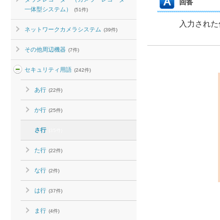
回答
一体型システム）
(51件)
入力された
ネットワークカメラシステム
(39件)
その他周辺機器
(7件)
セキュリティ用語
(242件)
あ行
(22件)
か行
(25件)
さ行
(35件)
た行
(22件)
な行
(2件)
は行
(37件)
ま行
(4件)