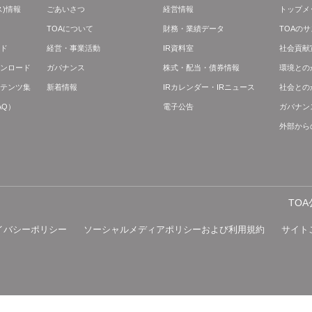
)情報
ごあいさつ
経営情報
トップメ
TOAについて
財務・業績データ
TOAの
ド
経営・事業活動
IR資料室
社会貢献
ンロード
ガバナンス
株式・配当・債券情報
環境との
テンツ集
新着情報
IRカレンダー・IRニュース
社会との
AQ）
電子公告
ガバナン
外部から
TO
イバシーポリシー
ソーシャルメディアポリシーおよび利用規約
サイト