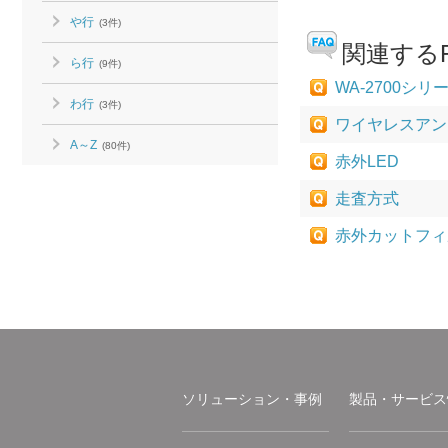
や行
(3件)
関連するF
ら行
(9件)
WA-2700シ
わ行
(3件)
ワイヤレスアン
A～Z
(80件)
赤外LED
走査方式
赤外カットフィ
ソリューション・事例
製品・サービス