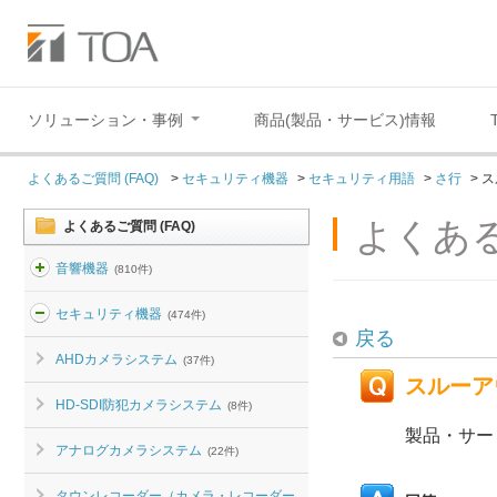
ソリューション・事例
商品(製品・サービス)情報
よくあるご質問 (FAQ)
>
セキュリティ機器
>
セキュリティ用語
>
さ行
>
ス
よくある
よくあるご質問 (FAQ)
音響機器
(810件)
セキュリティ機器
(474件)
戻る
AHDカメラシステム
(37件)
スルーア
HD-SDI防犯カメラシステム
(8件)
製品・サー
アナログカメラシステム
(22件)
タウンレコーダー（カメラ・レコーダー