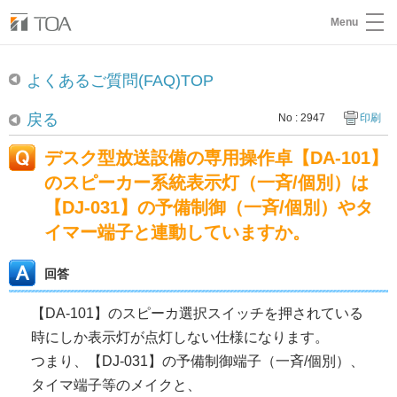
Menu
よくあるご質問(FAQ)TOP
戻る
No : 2947
印刷
デスク型放送設備の専用操作卓【DA-101】
のスピーカー系統表示灯（一斉/個別）は
【DJ-031】の予備制御（一斉/個別）やタ
イマー端子と連動していますか。
回答
【DA-101】のスピーカ選択スイッチを押されている
時にしか表示灯が点灯しない仕様になります。
つまり、【DJ-031】の予備制御端子（一斉/個別）、
タイマ端子等のメイクと、