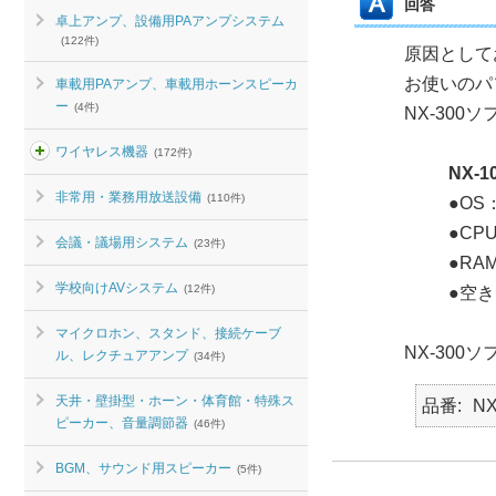
回答
卓上アンプ、設備用PAアンプシステム
(122件)
原因として
お使いのパ
車載用PAアンプ、車載用ホーンスピーカ
ー
(4件)
NX-30
ワイヤレス機器
(172件)
NX-
非常用・業務用放送設備
(110件)
●OS：
●CPU
会議・議場用システム
(23件)
●RA
学校向けAVシステム
(12件)
●空き
マイクロホン、スタンド、接続ケーブ
NX-300
ル、レクチュアアンプ
(34件)
天井・壁掛型・ホーン・体育館・特殊ス
品番
NX
ピーカー、音量調節器
(46件)
BGM、サウンド用スピーカー
(5件)