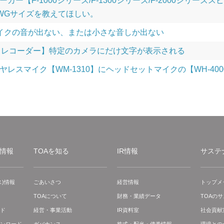
カー【F-1000シリーズ/F-1300シリーズ/F-2000シリ
WGサイズを教えてほしい。
】マイクの音が出ない、または小さな音しか出ない
・レコーダー】特定のカメラにだけ文字が表示される
ヤレスマイク【WM-1310】にヘッドセットマイクの【WH-40
情報
TOAを知る
IR情報
サステ
)情報
ごあいさつ
経営情報
トップメ
TOAについて
財務・業績データ
TOAの
ド
経営・事業活動
IR資料室
社会貢献