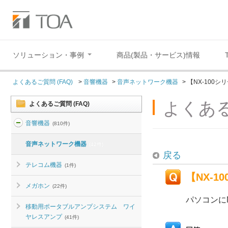
ソリューション・事例
商品(製品・サービス)情報
よくあるご質問 (FAQ)
>
音響機器
>
音声ネットワーク機器
>
【NX-100
よくある
よくあるご質問 (FAQ)
音響機器
(810件)
音声ネットワーク機器
(42件)
戻る
テレコム機器
(1件)
【NX-
メガホン
(22件)
パソコンに
移動用ポータブルアンプシステム ワイ
ヤレスアンプ
(41件)