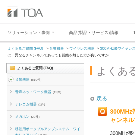
ソリューション・事例
商品(製品・サービス)情報
よくあるご質問 (FAQ)
>
音響機器
>
ワイヤレス機器
>
300MHz帯ワイヤ
は、異なるチャンネルであっても距離を離した方が良いですか
よくある
よくあるご質問 (FAQ)
音響機器
(810件)
音声ネットワーク機器
(42件)
戻る
テレコム機器
(1件)
300M
メガホン
(22件)
ャンネル
移動用ポータブルアンプシステム ワイ
300MHz