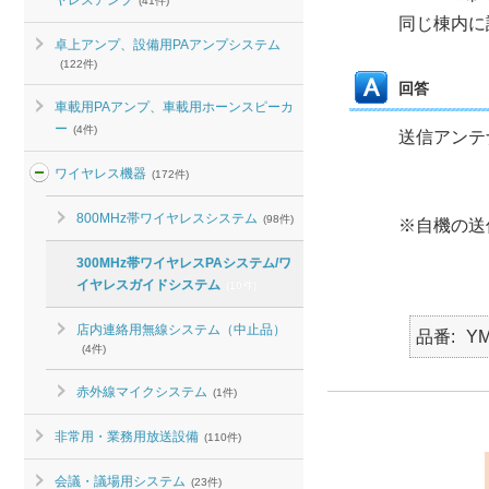
ヤレスアンプ
(41件)
同じ棟内に
卓上アンプ、設備用PAアンプシステム
(122件)
回答
車載用PAアンプ、車載用ホーンスピーカ
ー
(4件)
送信アンテ
ワイヤレス機器
(172件)
800MHz帯ワイヤレスシステム
(98件)
※自機の送
300MHz帯ワイヤレスPAシステム/ワ
イヤレスガイドシステム
(10件)
店内連絡用無線システム（中止品）
品番
YM
(4件)
赤外線マイクシステム
(1件)
非常用・業務用放送設備
(110件)
会議・議場用システム
(23件)