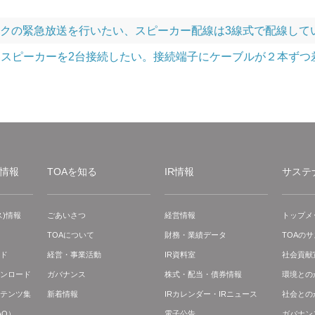
でマイクの緊急放送を行いたい、スピーカー配線は3線式で配線して
に外部スピーカーを2台接続したい。接続端子にケーブルが２本ず
情報
TOAを知る
IR情報
サステ
)情報
ごあいさつ
経営情報
トップメ
TOAについて
財務・業績データ
TOAの
ド
経営・事業活動
IR資料室
社会貢献
ンロード
ガバナンス
株式・配当・債券情報
環境との
テンツ集
新着情報
IRカレンダー・IRニュース
社会との
AQ）
電子公告
ガバナン