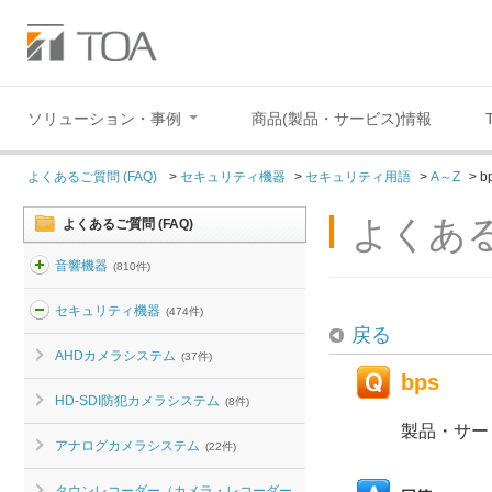
ソリューション・事例
商品(製品・サービス)情報
よくあるご質問 (FAQ)
>
セキュリティ機器
>
セキュリティ用語
>
A～Z
>
b
よくある
よくあるご質問 (FAQ)
音響機器
(810件)
セキュリティ機器
(474件)
戻る
AHDカメラシステム
(37件)
bps
HD-SDI防犯カメラシステム
(8件)
製品・サー
アナログカメラシステム
(22件)
タウンレコーダー（カメラ・レコーダー