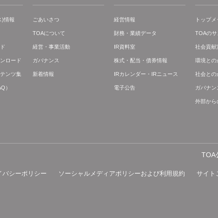
)情報
ごあいさつ
経営情報
トップメ
TOAについて
財務・業績データ
TOAの
ド
経営・事業活動
IR資料室
社会貢献
ンロード
ガバナンス
株式・配当・債券情報
環境との
テンツ集
新着情報
IRカレンダー・IRニュース
社会との
AQ）
電子公告
ガバナン
外部から
TO
イバシーポリシー
ソーシャルメディアポリシーおよび利用規約
サイト