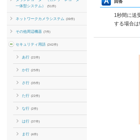
回答
一体型システム）
(51件)
1秒間に送
ネットワークカメラシステム
(39件)
する場合は9
その他周辺機器
(7件)
セキュリティ用語
(242件)
あ行
(22件)
か行
(25件)
さ行
(35件)
た行
(22件)
な行
(2件)
は行
(37件)
ま行
(4件)