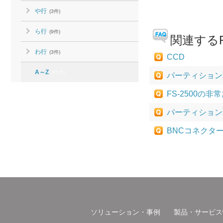
や行
(3件)
ら行
(9件)
関連するF
わ行
(3件)
CCD
A～Z
(80件)
パーティション
FS-2500
パーティション
BNCコネクタ
ソリューション・事例
製品・サービス