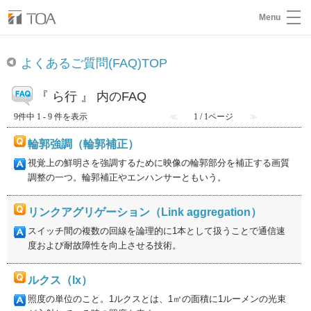
Menu
よくあるご質問(FAQ)TOP
『 ら行 』 内のFAQ
9件中 1 - 9 件を表示
≪
1 / 1ページ
≫
輪郭強調（輪郭補正）
視覚上の鮮明さを強調するために映像の輪郭部分を補正する画質
調整の一つ。輪郭補正やエンハンサーともいう。
リンクアグリゲーション（Link aggregation）
スイッチ間の複数の回線を論理的に1本として扱うことで通信速
度および耐故障性を向上させる技術。
ルクス（lx）
照度の単位のこと。1ルクスとは、1㎡の面積に1ルーメンの光束