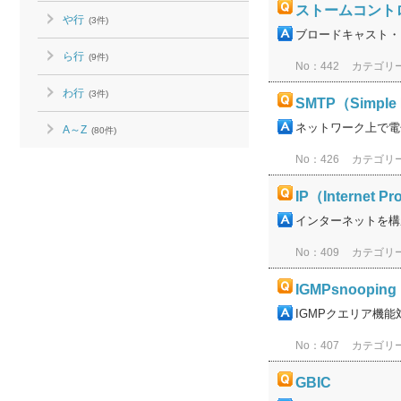
ストームコント
や行
(3件)
ブロードキャスト・
ら行
(9件)
No：442
カテゴリ
わ行
(3件)
SMTP（Simple M
ネットワーク上で電
A～Z
(80件)
No：426
カテゴリ
IP（Internet Pr
インターネットを構
No：409
カテゴリ
IGMPsnooping
IGMPクエリア機能
No：407
カテゴリ
GBIC