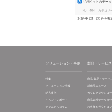
ギガビットのデータ
No：404
カテゴリ
242件中 221 - 230 件を表
ソリューション・事例
製品・サービス
特集
商品(製品・サービス
ソリューション情報
新商品ニュース
納入事例
カタログダウンロー
イベントレポート
商品資料データダウ
テクニカルコラム
お客様お役立ちコン