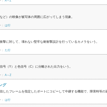
ー：
A～Z
など）の映像が被写体の周囲に広がってしまう現象。
ー：
は行
衝撃に対して、壊れない堅牢な耐衝撃設計を行っているカメラをいう。
ー：
た行
信号（Y）と色信号（C）に分離された出力をいう。
ー：
A～Z
ング
信したフレームを指定したポートにコピーして中継する機能で、障害時等の
ー：
は行