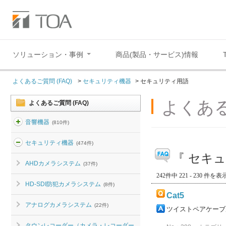
ソリューション・事例
商品(製品・サービス)情報
よくあるご質問 (FAQ)
>
セキュリティ機器
>
セキュリティ用語
よくある
よくあるご質問 (FAQ)
音響機器
(810件)
セキュリティ機器
(474件)
『 セキュ
AHDカメラシステム
(37件)
242件中 221 - 230 件を表
HD-SDI防犯カメラシステム
(8件)
Cat5
アナログカメラシステム
(22件)
ツイストペアケーブル
タウンレコーダー（カメラ・レコーダー