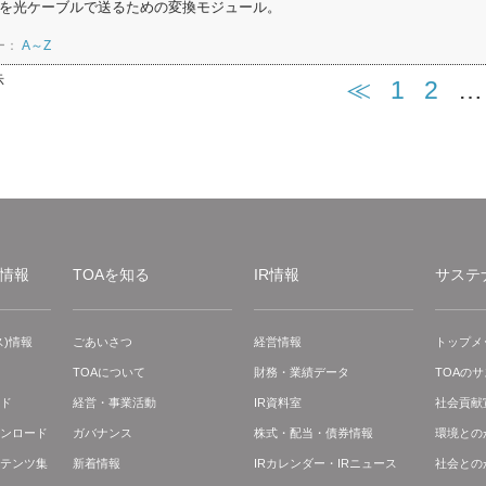
を光ケーブルで送るための変換モジュール。
ー：
A～Z
示
≪
1
2
…
情報
TOAを知る
IR情報
サステ
)情報
ごあいさつ
経営情報
トップメ
TOAについて
財務・業績データ
TOAの
ド
経営・事業活動
IR資料室
社会貢献
ンロード
ガバナンス
株式・配当・債券情報
環境との
テンツ集
新着情報
IRカレンダー・IRニュース
社会との