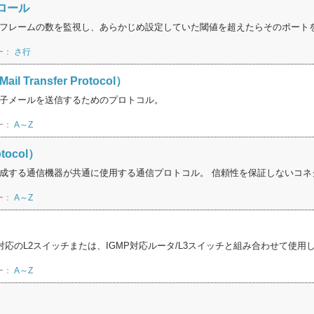
ロール
フレームの数を監視し、あらかじめ設定していた閾値を超えたらそのポート
ー：
さ行
ail Transfer Protocol）
子メールを送信するためのプロトコル。
ー：
A～Z
otocol）
成する通信機器が共通に使用する通信プロトコル。 信頼性を保証しないコネ
ー：
A～Z
対応のL2スイッチまたは、IGMP対応ルータ/L3スイッチと組み合わせて使用し、
ー：
A～Z