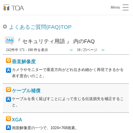
Menu
よくあるご質問(FAQ)TOP
『 セキュリティ用語 』 内のFAQ
242件中 171 - 180 件を表示
≪
18 / 25ページ
≫
垂直解像度
カメラやモニターで垂直方向がどれ位きめ細かく再現できるかを
表す度合いのこと。
ケーブル補償
ケーブルを長く延ばすことによって生じる伝送損失を補正するこ
と。
XGA
画面解像度の一つで、1024×768画素。