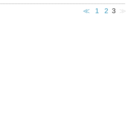
≪
1
2
3
≫