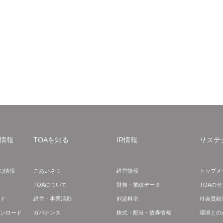
情報
TOAを知る
IR情報
サステ
)情報
ごあいさつ
経営情報
トップメ
TOAについて
財務・業績データ
TOAの
ド
経営・事業活動
IR資料室
社会貢献
ンロード
ガバナンス
株式・配当・債券情報
環境との