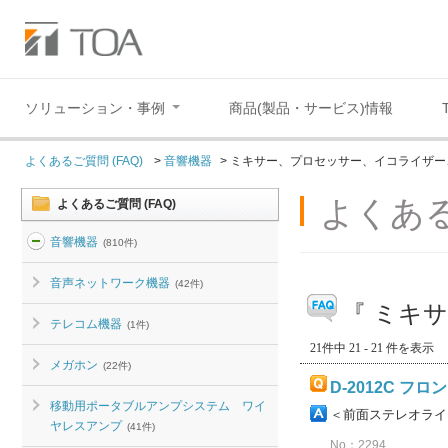
ソリューション・事例
商品(製品・サービス)情報
よくあるご質問 (FAQ)
>
音響機器
>
ミキサー、プロセッサー、イコライザー
よくある
よくあるご質問 (FAQ)
音響機器
(810件)
音声ネットワーク機器
(42件)
『 ミキ
テレコム機器
(1件)
21件中 21 - 21 件を表示
メガホン
(22件)
D-2012C 
移動用ポータブルアンプシステム ワイ
＜前面ステレオライン入
ヤレスアンプ
(41件)
No：2294