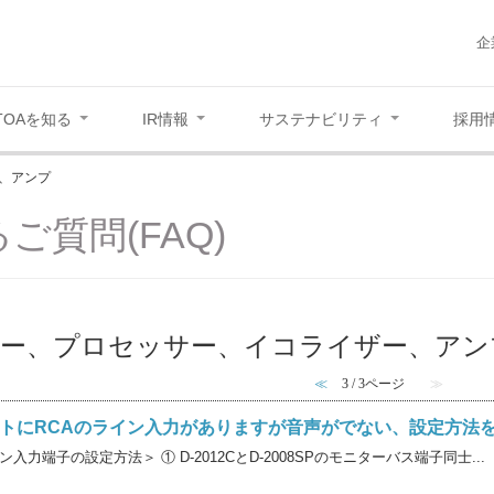
企
TOAを知る
IR情報
サステナビリティ
採用
、アンプ
ご質問(FAQ)
サー、プロセッサー、イコライザー、アンプ
≪
3 / 3ページ
≫
フロントにRCAのライン入力がありますが音声がでない、設定方法
力端子の設定方法＞ ① D-2012CとD-2008SPのモニターバス端子同士...