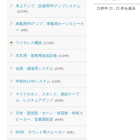
卓上アンプ、設備用PAアンプシステム
21件中 21 - 21 件を表示
(122件)
車載用PAアンプ、車載用ホーンスピーカ
ー
(4件)
ワイヤレス機器
(172件)
非常用・業務用放送設備
(110件)
会議・議場用システム
(23件)
学校向けAVシステム
(12件)
マイクロホン、スタンド、接続ケーブ
ル、レクチュアアンプ
(34件)
天井・壁掛型・ホーン・体育館・特殊ス
ピーカー、音量調節器
(46件)
BGM、サウンド用スピーカー
(5件)